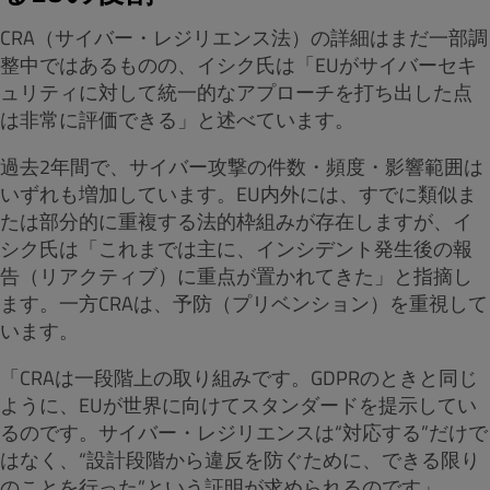
CRA（サイバー・レジリエンス法）の詳細はまだ一部調
整中ではあるものの、イシク氏は「EUがサイバーセキ
ュリティに対して統一的なアプローチを打ち出した点
は非常に評価できる」と述べています。
過去2年間で、サイバー攻撃の件数・頻度・影響範囲は
いずれも増加しています。EU内外には、すでに類似ま
たは部分的に重複する法的枠組みが存在しますが、イ
シク氏は「これまでは主に、インシデント発生後の報
告（リアクティブ）に重点が置かれてきた」と指摘し
ます。
一方CRAは、予防（プリベンション）を重視して
います。
「CRAは一段階上の取り組みです。GDPRのときと同じ
ように、EUが世界に向けてスタンダードを提示してい
るのです。サイバー・レジリエンスは“対応する”だけで
はなく、“設計段階から違反を防ぐために、できる限り
のことを行った”という証明が求められるのです」