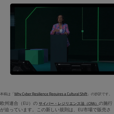
Why Cyber Resilience Requires a Cultural Shift
本稿は「
」の抄訳です。
欧州連合（EU）の
の施行
サイバー・レジリエンス法（CRA）
が迫っています。この新しい規則は、EU市場で販売さ