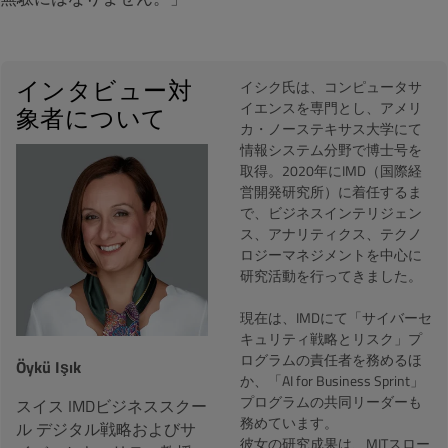
インタビュー対
イシク氏は、コンピュータサ
イエンスを専門とし、アメリ
象者について
カ・ノーステキサス大学にて
情報システム分野で博士号を
取得。2020年にIMD（国際経
営開発研究所）に着任するま
で、ビジネスインテリジェン
ス、アナリティクス、テクノ
ロジーマネジメントを中心に
研究活動を行ってきました。
現在は、IMDにて「サイバーセ
キュリティ戦略とリスク」プ
ログラムの責任者を務めるほ
Öykü Işık
か、「AI for Business Sprint」
プログラムの共同リーダーも
スイス IMDビジネススクー
務めています。
ル デジタル戦略およびサ
彼女の研究成果は、MITスロー