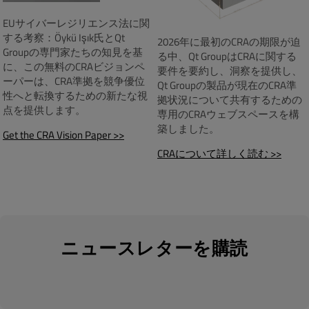
EUサイバーレジリエンス法に関
する考察：Öykü Işık氏とQt
2026年に最初のCRAの期限が迫
Groupの専門家たちの知見を基
る中、Qt GroupはCRAに関する
に、この無料のCRAビジョンペ
要件を要約し、洞察を提供し、
ーパーは、CRA準拠を競争優位
Qt Groupの製品が現在のCRA準
性へと転換するための新たな視
拠状況について共有するための
点を提供します。
専用のCRAウェブスペースを構
築しました。
Get the CRA Vision Paper >>
CRAについて詳しく読む >>
ニュースレターを購読