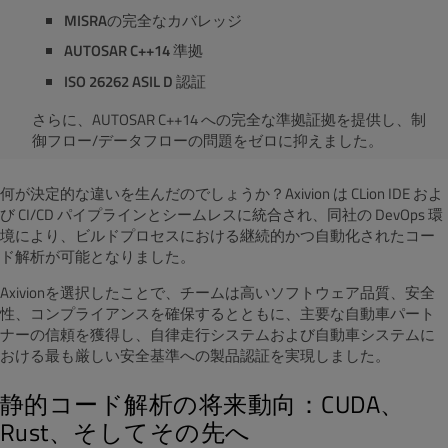
MISRA
の完全なカバレッジ
AUTOSAR C++14
準拠
ISO 26262 ASIL D
認証
さらに、AUTOSAR C++14 への完全な準拠証拠を提供し、制
御フロー/データフローの問題をゼロに抑えました。
何が決定的な違いを生んだのでしょうか？Axivion は CLion IDE およ
び CI/CD パイプラインとシームレスに統合され、同社の DevOps 環
境により、ビルドプロセスにおける継続的かつ自動化されたコー
ド解析が可能となりました。
Axivionを選択したことで、チームは高いソフトウェア品質、安全
性、コンプライアンスを確保するとともに、主要な自動車パート
ナーの信頼を獲得し、自律走行システムおよび自動車システムに
おける最も厳しい安全基準への製品認証を実現しました。
静的コード解析の将来動向：CUDA、
Rust、そしてその先へ