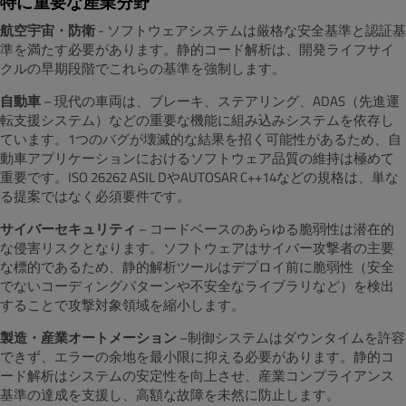
特に重要な産業分野
航空宇宙・防衛
- ソフトウェアシステムは厳格な安全基準と認証基
準を満たす必要があります。静的コード解析は、開発ライフサイ
クルの早期段階でこれらの基準を強制します。
自動車
– 現代の車両は、ブレーキ、ステアリング、ADAS（先進運
転支援システム）などの重要な機能に組み込みシステムを依存し
ています。1つのバグが壊滅的な結果を招く可能性があるため、自
動車アプリケーションにおけるソフトウェア品質の維持は極めて
重要です。ISO 26262 ASIL DやAUTOSAR C++14などの規格は、単な
る提案ではなく必須要件です。
サイバーセキュリティ
– コードベースのあらゆる脆弱性は潜在的
な侵害リスクとなります。ソフトウェアはサイバー攻撃者の主要
な標的であるため、静的解析ツールはデプロイ前に脆弱性（安全
でないコーディングパターンや不安全なライブラリなど）を検出
することで攻撃対象領域を縮小します。
製造・産業オートメーション
–制御システムはダウンタイムを許容
できず、エラーの余地を最小限に抑える必要があります。静的コ
ード解析はシステムの安定性を向上させ、産業コンプライアンス
基準の達成を支援し、高額な故障を未然に防止します。