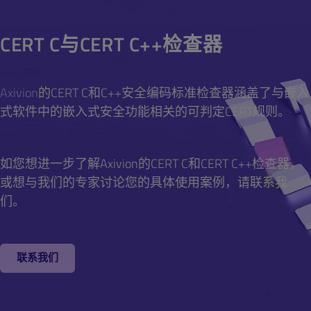
CERT C与CERT C++检查器
Company Name
*
Country
*
Axivion
的CERT C和C++安全编码标准检查器涵盖了与嵌入
Your role
式软件中的嵌入式安全功能相关的可判定CERT规则。
Business Email
*
Country
*
如您想进一步了解Axivion的CERT C和CERT C++检查器，
Phone Number
或想与我们的专家讨论您的具体使用案例，请联系我
们。
Business Email
*
Your message (please provide details about your
use case)
联系我们
Phone Number