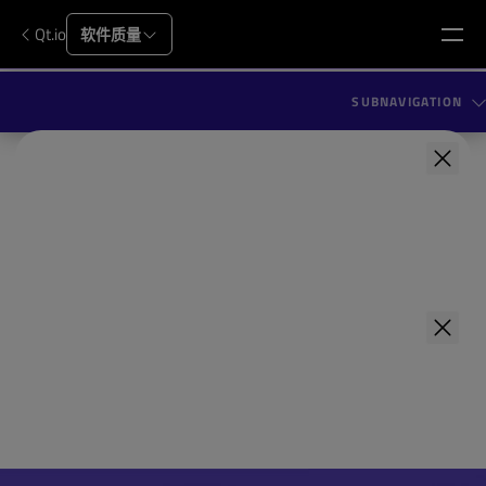
Qt.io
软件质量
SUBNAVIGATION
First Name
*
Last Name
*
First Name
*
Company Name
*
Last Name
*
Your role