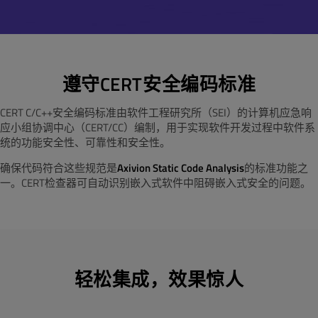
By submitting the form, you agree that Qt Group will
process and store your personal information according
Your message (please provide details about your
to the
Privacy Policy
and may send you communications
use case)
related to your request. You may unsubscribe from all
communications at any time by clicking Unsubscribe or
遵守CERT安全编码标准
Manage Preferences in the footer of our emails.
CERT C/C++安全编码标准由软件工程研究所（SEI）的计算机应急响
Yes, keep me up-to-date on new product features,
By submitting the form, you agree that Qt Group will
应小组协调中心（CERT/CC）编制，用于实现软件开发过程中软件系
industry news and more from Qt Group.
process and store your personal information according
统的功能安全性、可靠性和安全性。
to the
Privacy Policy
and may send you communications
确保代码符合这些规范是
Axivion Static Code Analysis
的标准功能之
related to your request. You may unsubscribe from all
一。CERT检查器可自动识别嵌入式软件中阻碍嵌入式安全的问题。
communications at any time by clicking Unsubscribe or
Manage Preferences in the footer of our emails.
Yes, keep me up-to-date on new product features,
industry news and more from Qt Group.
轻松集成，效果惊人