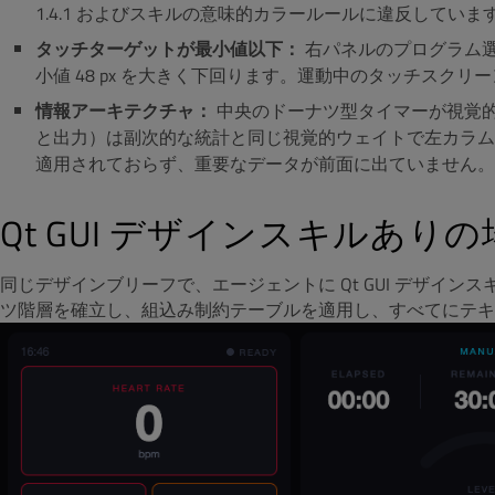
1.4.1 およびスキルの意味的カラールールに違反してい
タッチターゲットが最小値以下：
右パネルのプログラム選択
小値 48 px を大きく下回ります。運動中のタッチスク
情報アーキテクチャ：
中央のドーナツ型タイマーが視覚
と出力）は副次的な統計と同じ視覚的ウェイトで左カラムに埋もれ
適用されておらず、重要なデータが前面に出ていません。
Qt GUI デザインスキルあり
同じデザインブリーフで、エージェントに Qt GUI デザイ
ツ階層を確立し、組込み制約テーブルを適用し、すべてにテキ