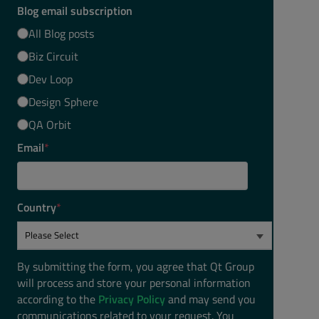
Blog email subscription
All Blog posts
Biz Circuit
Dev Loop
Design Sphere
QA Orbit
Email
*
Country
*
By submitting the form, you agree that Qt Group
will process and store your personal information
according to the
Privacy Policy
and may send you
communications related to your request. You