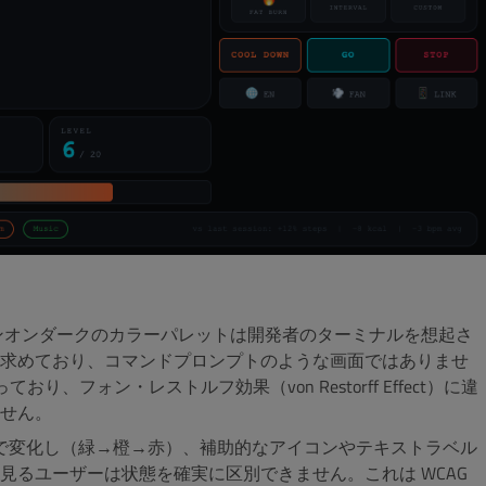
ンオンダークのカラーパレットは開発者のターミナルを想起さ
求めており、コマンドプロンプトのような画面ではありませ
フォン・レストルフ効果（von Restorff Effect）に違
ません。
で変化し（緑→橙→赤）、補助的なアイコンやテキストラベル
るユーザーは状態を確実に区別できません。これは WCAG