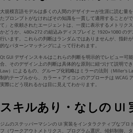
大規模言語モデルは多くの人間のデザイナーが生涯に読む量を
たプロンプトがなければその知識を一貫して適用することがで
て」と依頼されたエージェントは、一度に表示するメトリクス
かどうか、480×272 の組込みディスプレイと 1920×10
行います。これらの判断はランダムではありませんが、指針がな
的なパターンマッチングによって行われます。
Qt GUI デザインスキルはこれらの判断を明示的でレビュー
合、そのデザイン上の判断は具体的な原則に紐づけて説明できま
Law）によるもの、グループ化戦略はミラーの法則（Miller's
制約テーブルから、カラー＋アイコンのアプローチは WCAG
実際にどう現れるかは目に見えてわかります。
スキルあり・なしの UI
ジムのステッパーマシンの UI 実装をインタラクティブなプ
フ（ワークアウトメトリクス、プログラム選択、傾斜制御、