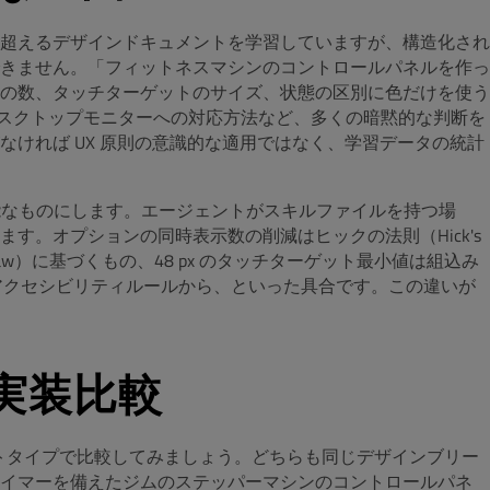
超えるデザインドキュメントを学習していますが、構造化され
きません。「フィットネスマシンのコントロールパネルを作っ
の数、タッチターゲットのサイズ、状態の区別に色だけを使う
80 のデスクトップモニターへの対応方法など、多くの暗黙的な判断を
ければ UX 原則の意識的な適用ではなく、学習データの統計
可能なものにします。エージェントがスキルファイルを持つ場
す。オプションの同時表示数の削減はヒックの法則（Hick's
 Law）に基づくもの、48 px のタッチターゲット最小値は組込み
 アクセシビリティルールから、といった具合です。この違いが
 実装比較
ロトタイプで比較してみましょう。どちらも同じデザインブリー
タイマーを備えたジムのステッパーマシンのコントロールパネ