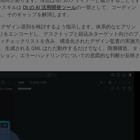
傾向があります。理想は専門のデザイナーと協力することです
インスキルは
Qt の AI 活用開発ツール
の一部として、コーディン
供し、そのギャップを解消します。
 UX デザイン原則を検討するよう指示します。体系的なヒアリン
ラリをエンコードし、デスクトップと組込みターゲット向けのプ
ィチェックリストを含み、構造化されたデザイン監査の実施方
生成される QML はただ動作するだけでなく、階層構造、タ
ション、エラーハンドリングについての意図的な判断が反映さ