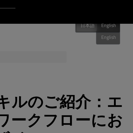
Login to Qt Account
日本語
ポート・リソース
日本語
English
日本語
English
品質保証
ンスキルのご紹介：エ
ワークフローにお