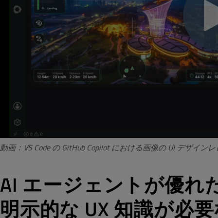
動画：VS Code の GitHub Copilot における画像の 
AI エージェントが優
明示的な UX 知識が必