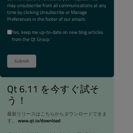
may unsubscribe from all communications at any
time by clicking Unsubscribe or Manage
Preferences in the footer of our emails.
Yes, keep me up-to-date on new blog articles
from the Qt Group.
*
Qt 6.11 を今すぐ試そ
う！
最新リリースはこちらからダウンロードできま
す。
www.qt.io/download