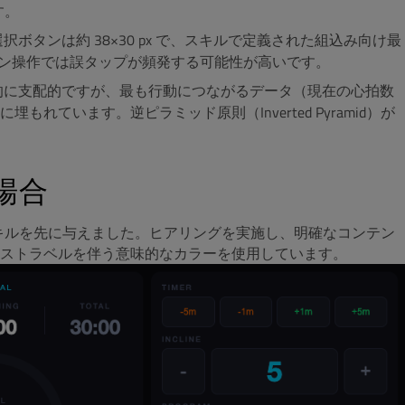
ます。
ボタンは約 38×30 px で、スキルで定義された組込み向け最
リーン操作では誤タップが頻発する可能性が高いです。
的に支配的ですが、最も行動につながるデータ（現在の心拍数
ています。逆ピラミッド原則（Inverted Pyramid）が
の場合
ンスキルを先に与えました。ヒアリングを実施し、明確なコンテン
ストラベルを伴う意味的なカラーを使用しています。