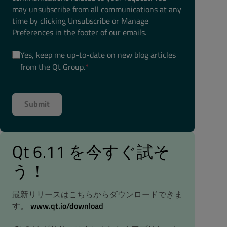
may unsubscribe from all communications at any
time by clicking Unsubscribe or Manage
Preferences in the footer of our emails.
Yes, keep me up-to-date on new blog articles
from the Qt Group.
*
Qt 6.11 を今すぐ試そ
う！
最新リリースはこちらからダウンロードできま
す。
www.qt.io/download