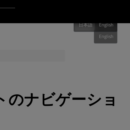
Login to Qt Account
日本語
ポート・リソース
日本語
English
日本語
English
品質保証
メントのナビゲーショ