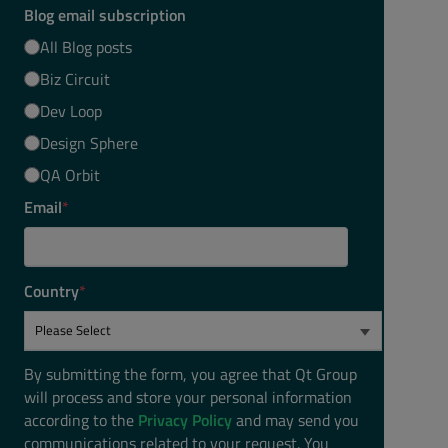
Blog email subscription
All Blog posts
Biz Circuit
Dev Loop
Design Sphere
QA Orbit
Email
*
Country
*
By submitting the form, you agree that Qt Group
will process and store your personal information
according to the
Privacy Policy
and may send you
communications related to your request. You