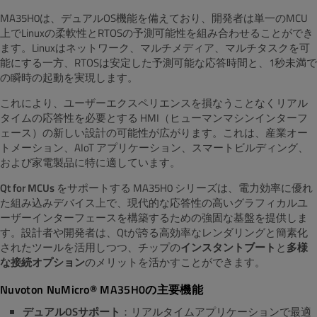
MA35H0は、デュアルOS機能を備えており、開発者は単一のMCU
上でLinuxの柔軟性とRTOSの予測可能性を組み合わせることができ
ます。Linuxはネットワーク、マルチメディア、マルチタスクを可
能にする一方、RTOSは安定した予測可能な応答時間と、1秒未満で
の瞬時の起動を実現します。
これにより、ユーザーエクスペリエンスを損なうことなくリアル
タイムの応答性を必要とする HMI（ヒューマンマシンインターフ
ェース）の新しい設計の可能性が広がります。これは、産業オー
トメーション、AIoT アプリケーション、スマートビルディング、
および家電製品に特に適しています。
Qt for MCUs
をサポートする MA35H0 シリーズは、電力効率に優れ
た組み込みデバイス上で、現代的な応答性の高いグラフィカルユ
ーザーインターフェースを構築するための強固な基盤を提供しま
す。設計者や開発者は、Qtが誇る高効率なレンダリングと簡素化
されたツールを活用しつつ、チップの
インスタントブート
と
多様
な接続オプション
のメリットを活かすことができます。
Nuvoton NuMicro® MA35H0の主要機能
デュアルOSサポート
：リアルタイムアプリケーションで最適