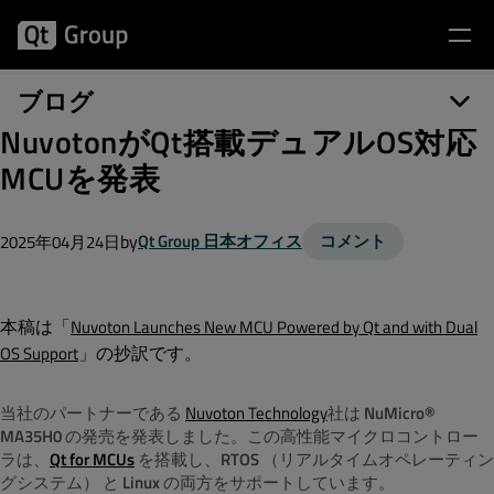
ブログ
NuvotonがQt搭載デュアルOS対応
MCUを発表
by
Qt Group 日本オフィス
コメント
2025年04月24日
本稿は「
Nuvoton Launches New MCU Powered by Qt and with Dual
」の抄訳です。
OS Support
当社のパートナーである
Nuvoton Technology
社は
NuMicro®
MA35H0
の発売を発表しました。この高性能マイクロコントロー
ラは、
Qt for MCUs
を搭載し、
RTOS
（リアルタイムオペレーティン
グシステム） と
Linux
の両方をサポートしています。