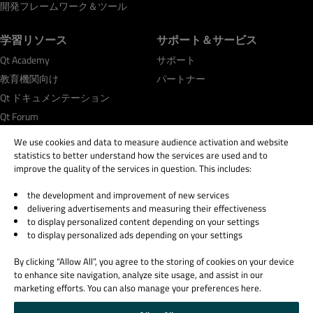
開発フレームワーク＆ツール
学習リソース
サポート＆サービス
Qt Academy
サポート
教育機関向け
パートナー
Qt ドキュメンテーション
Qt Forum
We use cookies and data to measure audience activation and website
statistics to better understand how the services are used and to
improve the quality of the services in question. This includes:
the development and improvement of new services
© 2026 The Qt Company
delivering advertisements and measuring their effectiveness
Legal Notice
to display personalized content depending on your settings
Privacy and Cookie Policy
to display personalized ads depending on your settings
Terms & Conditions
By clicking “Allow All”, you agree to the storing of cookies on your device
Trust Center
to enhance site navigation, analyze site usage, and assist in our
Cookie Settings
marketing efforts. You can also manage your preferences here.
Email Preferences