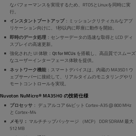
なパフォーマンスを実現するため、RTOSとLinuxを同時に実
行。
インスタントブートアップ
：ミッションクリティカルなアプ
リケーション向けに、1秒以内に即座に動作を開始。
即時のデータ処理
：センサーデータの迅速な取得と LCD ディ
スプレイの高速更新。
強化された UI 体験：
Qt for MCUs
を搭載し、高品質でスムーズ
なユーザーインターフェース体験を提供。
ネットワーク機能
：スマートデバイスは、内蔵の MA35D1 ウ
ェブサーバーに接続して、リアルタイムのモニタリングやリ
モートコントロールを実現。
Nuvoton NuMicro® MA35H0 の技術仕様
プロセッサ
： デュアルコア 64ビット Cortex-A35 @ 800 MHz
と Cortex-M4
メモリ：
マルチチップパッケージ （MCP） DDR SDRAM 最大
512 MB