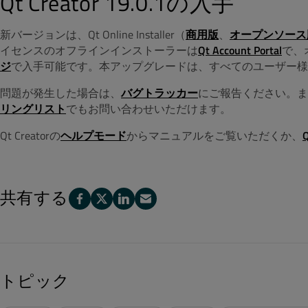
Qt Creator 19.0.1の入手
新バージョンは、Qt Online Installer（
商用版
、
オープンソース
イセンスのオフラインインストーラーは
Qt Account Portal
で、
ジ
で入手可能です。本アップグレードは、すべてのユーザー様
問題が発生した場合は、
バグトラッカー
にご報告ください。ま
リングリスト
でもお問い合わせいただけます。
Qt Creatorの
ヘルプモード
からマニュアルをご覧いただくか、
共有する
トピック