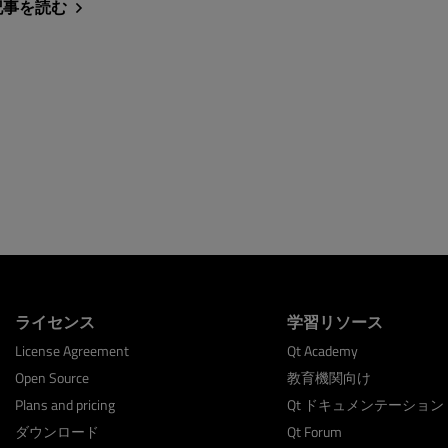
記事を読む
ライセンス
学習リソース
License Agreement
Qt Academy
Open Source
教育機関向け
Plans and pricing
Qt ドキュメンテーション
ダウンロード
Qt Forum