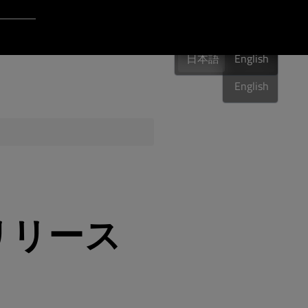
Login to Qt Account
日本語
ポート・リソース
日本語
English
日本語
English
品質保証
.1 リリース