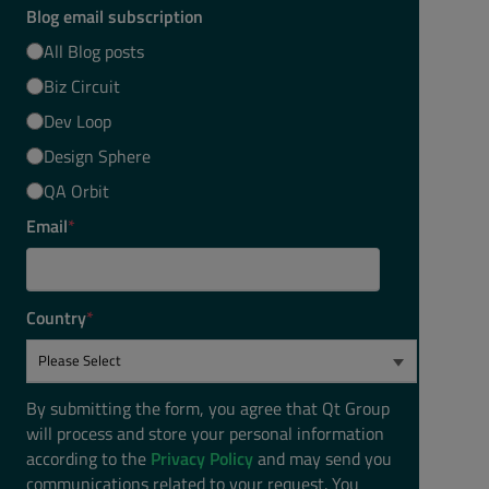
Blog email subscription
All Blog posts
Biz Circuit
Dev Loop
Design Sphere
QA Orbit
Email
*
Country
*
By submitting the form, you agree that Qt Group
will process and store your personal information
according to the
Privacy Policy
and may send you
communications related to your request. You