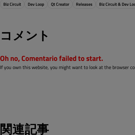
Biz Circuit
Dev Loop
Qt Creator
Releases
Biz Circuit & Dev Lo
コメント
Oh no, Comentario failed to start.
If you own this website, you might want to look at the browser co
関連記事