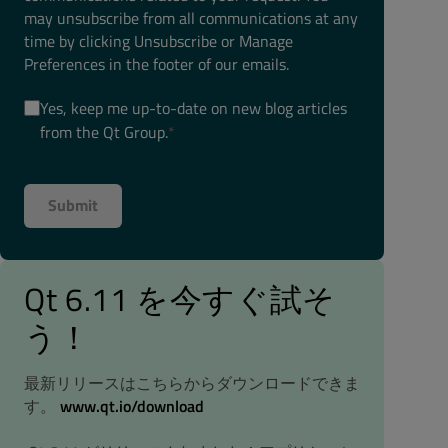
may unsubscribe from all communications at any
time by clicking Unsubscribe or Manage
Preferences in the footer of our emails.
Yes, keep me up-to-date on new blog articles
from the Qt Group.
*
Qt 6.11 を今すぐ試そ
う！
最新リリースはこちらからダウンロードできま
す。
www.qt.io/download