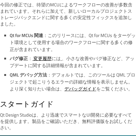
今回の修正では、待望のMCUによるワークフローの改善が多数含
まれています。それらに加えて、新しいローカルプロジェクトス
トレージバックエンドに関する多くの安定性フィックスを追加し
ました。
Qt for MCUs 関連
：このリリースには、Qt for MCUs をターゲッ
ト環境として使用する場合のワークフローに関する多くの修
正が含まれています。
バグ修正
：
変更履歴
には
、小さな改善やバグ修正など、アッ
プデートに関する詳細情報が含まれています。
QML デバッグ方法
：デフォルトでは、このツールは QML プロ
ジェクトで起こりうるエラーの詳細な情報を表示しません。
より深く知りたい場合は、
デバッグガイド
を
ご覧ください。
スタートガイド
Qt Design Studioは、より迅速でスマートなUI開発に必要なすべて
を提供します。製品をご確認いただき、無料評価版をお試しくだ
さい。