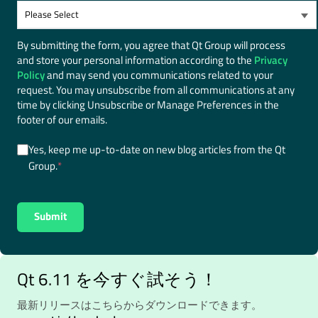
By submitting the form, you agree that Qt Group will process
and store your personal information according to the
Privacy
Policy
and may send you communications related to your
request. You may unsubscribe from all communications at any
time by clicking Unsubscribe or Manage Preferences in the
footer of our emails.
Yes, keep me up-to-date on new blog articles from the Qt
Group.
*
Qt 6.11 を今すぐ試そう！
最新リリースはこちらからダウンロードできます。