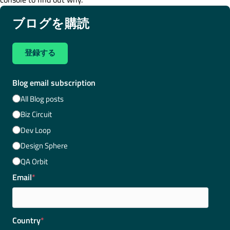
ブログを購読
登録する
Blog email subscription
All Blog posts
Biz Circuit
Dev Loop
Design Sphere
QA Orbit
Email
*
Country
*