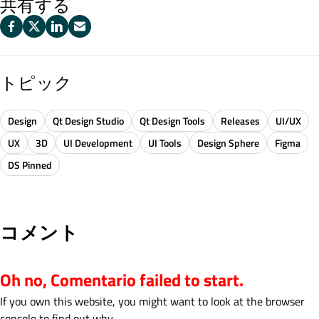
共有する
トピック
Design
Qt Design Studio
Qt Design Tools
Releases
UI/UX
UX
3D
UI Development
UI Tools
Design Sphere
Figma
DS Pinned
コメント
Oh no, Comentario failed to start.
If you own this website, you might want to look at the browser
console to find out why.