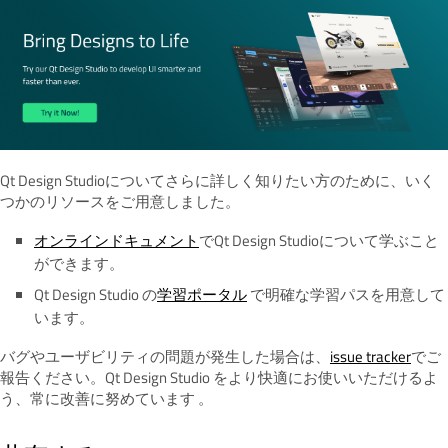
Qt Design Studioについてさらに詳しく知りたい方のために、いく
つかのリソースをご用意しました。
オンラインドキュメント
でQt Design Studioについて学ぶこと
ができます。
Qt Design Studio の
学習ポータル
で明確な学習パスを用意して
います。
バグやユーザビリティの問題が発生した場合は、
issue
tracker
でご
報告ください。Qt Design Studio をより快適にお使いいただけるよ
う、常に改善に努めています 。