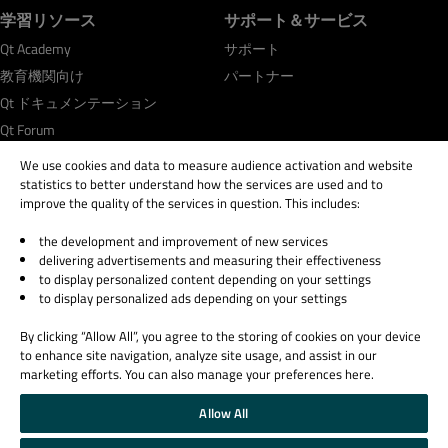
学習リソース
サポート＆サービス
Qt Academy
サポート
教育機関向け
パートナー
Qt ドキュメンテーション
Qt Forum
We use cookies and data to measure audience activation and website
statistics to better understand how the services are used and to
improve the quality of the services in question. This includes:
the development and improvement of new services
© 2026 The Qt Company
delivering advertisements and measuring their effectiveness
Legal Notice
to display personalized content depending on your settings
Privacy and Cookie Policy
to display personalized ads depending on your settings
Terms & Conditions
By clicking “Allow All”, you agree to the storing of cookies on your device
Trust Center
to enhance site navigation, analyze site usage, and assist in our
Cookie Settings
marketing efforts. You can also manage your preferences here.
Email Preferences
Allow All
Qt Group includes The Qt Company Oy and its global subsidiaries and affiliates.