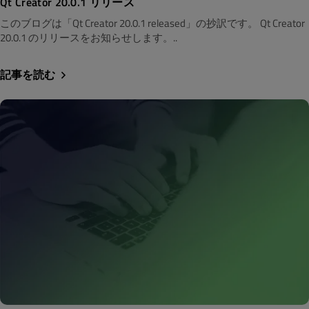
Qt Creator 20.0.1 リリース
このブログは「Qt Creator 20.0.1 released」の抄訳です。 Qt Creator
20.0.1 のリリースをお知らせします。..
記事を読む