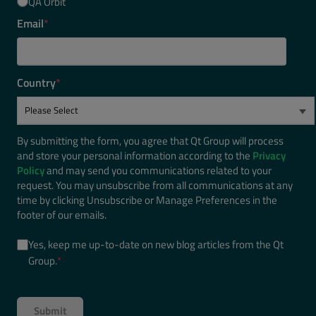
QA Orbit
Email
*
Country
*
By submitting the form, you agree that Qt Group will process
and store your personal information according to the
Privacy
Policy
and may send you communications related to your
request. You may unsubscribe from all communications at any
time by clicking Unsubscribe or Manage Preferences in the
footer of our emails.
Yes, keep me up-to-date on new blog articles from the Qt
Group.
*