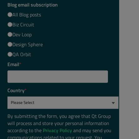
Blog email subscription
All Blog posts
Biz Circuit
Dev Loop
Design Sphere
QA Orbit
Email
*
Country
*
By submitting the form, you agree that Qt Group
will process and store your personal information
according to the
Privacy Policy
and may send you
communications related to your request. You