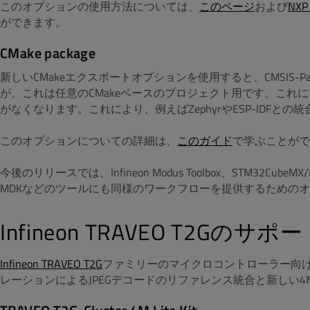
このオプションの使用方法については、
このページ
および
NX
ができます。
CMake package
新しいCMakeエクスポートオプションを使用すると、CMSIS
が、これは任意のCMakeベースのプロジェクト用です。これにより、
がなくなります。これにより、例えばZephyrやESP-IDFと
このオプションについての詳細は、
このガイド
で学ぶことがで
今後のリリースでは、Infineon Modus Toolbox、STM32CubeMX/IDE、R
MDKなどのツールにも同様のワークフローを提供するための
Infineon TRAVEO T2Gのサ
Infineon TRAVEO T2G
ファミリーのマイクロコントローラー向
レーションによるJPEGデコードのリファレンス統合と新しい4M 