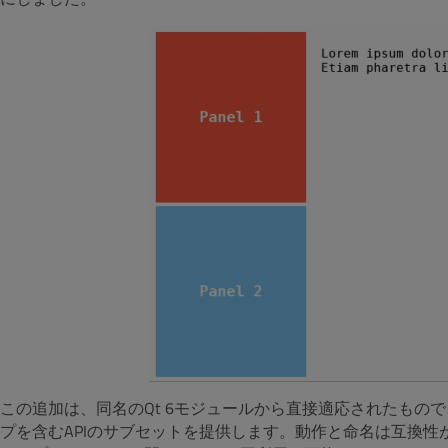
この追加は、同名のQt 6モジュールから直接適応されたもので、Layout、
プを含むAPIのサブセットを提供します。動作と命名は互換性