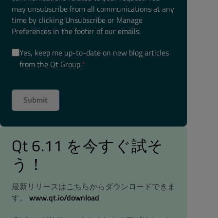
may unsubscribe from all communications at any
time by clicking Unsubscribe or Manage
Preferences in the footer of our emails.
Yes, keep me up-to-date on new blog articles
from the Qt Group.
*
Qt 6.11 を今すぐ試そ
う！
最新リリースはこちらからダウンロードできま
す。
www.qt.io/download