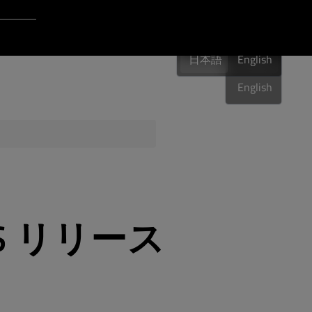
Login to Qt Account
日本語
ポート・リソース
日本語
English
日本語
English
品質保証
 LTS リリース