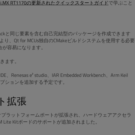
P i.MX RT1170の更新されたクイックスタートガイド
で学ぶこと
-Packと同じ要素を含む自己完結型のパッケージを作成できます
Qt for MCUs独自のCMakeビルドシステムを使用する必要
の統合が容易になります。
きます。
enesas e² studio、IAR Embedded Workbench、Arm Keil
オプションを追加する予定です。
ポート拡張
けプラットフォームポートが拡張され、ハードウェアアクセラ
Lite Kitボードのサポートが追加されました。