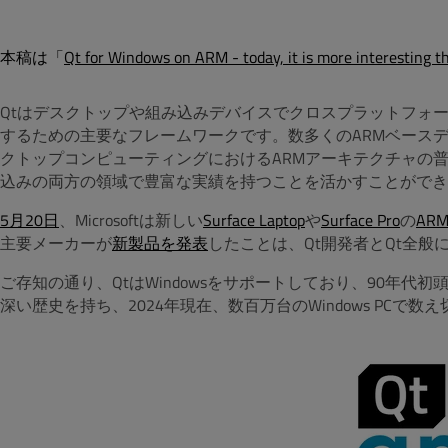
本稿は「
Qt for Windows on ARM - today, it is more interesting t
Qtはデスクトップや組み込みデバイスでクロスプラットフォ
するための主要なフレームワークです。数多くのARMベースデ
クトップコンピューティングにおけるARMアーキテクチャの普
込みの両方の領域で豊富な実績を持つことを活かすことができ
5月20日
、Microsoftは新しい
Surface Laptop
や
Surface Pro
の
AR
主要メーカーが
新製品を発表
したことは、
Qt開発者とQt全
ご存知の通り、QtはWindowsをサポートしており、90年
深い歴史を持ち、2024年現在、数百万台のWindows PCで