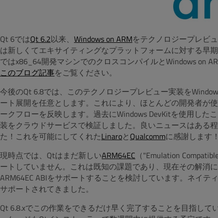
Qt 6では
Qt 6.2
以来、
Windows on ARM
をテクノロジープレビュ
は新しくてエキサイティングなプラットフォームに対する早期の
ではx86_64開発マシンでのクロスコンパイルとWindows 
このブログ記事
をご覧ください。
今後のQt 6.8では、このテクノロジープレビュー実装をWindo
ート展開を任意とします。これにより、ほとんどの開発者が使
ークフローを反映します。過去にWindows DevKitを使用したこと
装をクラウドサービスで検証しました。良いニュースはある程
た！これを可能にしてくれた
Linaro
と
Qualcomm
に感謝します
現時点では、Qtはまだ新しい
ARM64EC
（"Emulation Co
ートしていません。これは既知の課題であり、現在その解消に
ARM64EC ABIをサポートすることを検討しています。ネイティブのA
サポートされてきました。
Qt 6.8.xでこの作業をできるだけ早く完了することを目指し