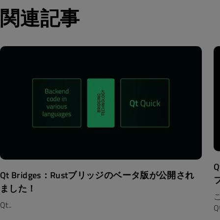
関連記事
Q
Qt Bridges：Rustブリッジのベータ版が公開され
ました！
こ
Qt..
Qt