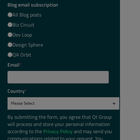
Blog email subscription
All Blog posts
Biz Circuit
Dev Loop
Design Sphere
QA Orbit
Email
*
Country
*
By submitting the form, you agree that Qt Group
will process and store your personal information
according to the
Privacy Policy
and may send you
communications related to your request. You