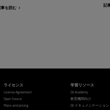
記
記事を読む
ライセンス
学習リソース
License Agreement
Qt Academy
Open Source
教育機関向け
Plans and pricing
Qt ドキュメンテーション