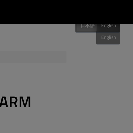
Login to Qt Account
日本語
ポート・リソース
日本語
English
日本語
English
品質保証
n ARM