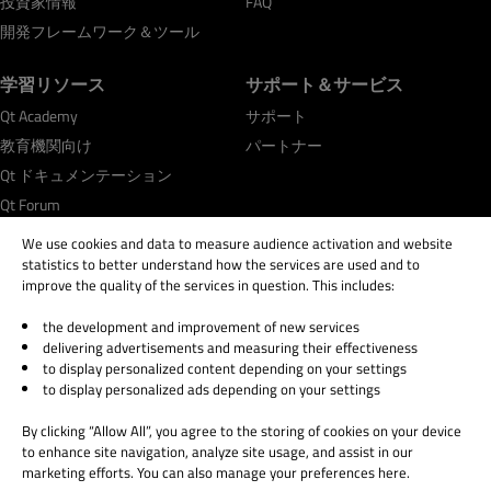
投資家情報
FAQ
開発フレームワーク＆ツール
学習リソース
サポート＆サービス
Qt Academy
サポート
教育機関向け
パートナー
Qt ドキュメンテーション
Qt Forum
We use cookies and data to measure audience activation and website
statistics to better understand how the services are used and to
improve the quality of the services in question. This includes:
the development and improvement of new services
© 2026 The Qt Company
delivering advertisements and measuring their effectiveness
Legal Notice
to display personalized content depending on your settings
Privacy and Cookie Policy
to display personalized ads depending on your settings
Terms & Conditions
By clicking “Allow All”, you agree to the storing of cookies on your device
Trust Center
to enhance site navigation, analyze site usage, and assist in our
Cookie Settings
marketing efforts. You can also manage your preferences here.
Email Preferences