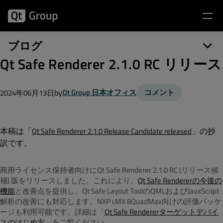
ブログ
Qt Safe Renderer 2.1.0 RC リリース
by
Qt Group 日本オフィス
コメント
2024年06月13日
本稿は「
」の抄
Qt Safe Renderer 2.1.0 Release Candidate released
訳です。
商用ライセンス保持者向けにQt Safe Renderer 2.1.0 RC (リリース候
補) 版をリリースしました。これにより、
Qt Safe Rendererの今後の
機能
と改善点を提供し、Qt Safe Layout ToolのQMLおよびJavaScript
解析の改善にも対応します。NXP i.MX 8QuadMax向けの評価パッケ
ージも利用可能です。詳細は「
Qt Safe Rendererターゲットデバイ
スのはじめ方
」をご覧ください。