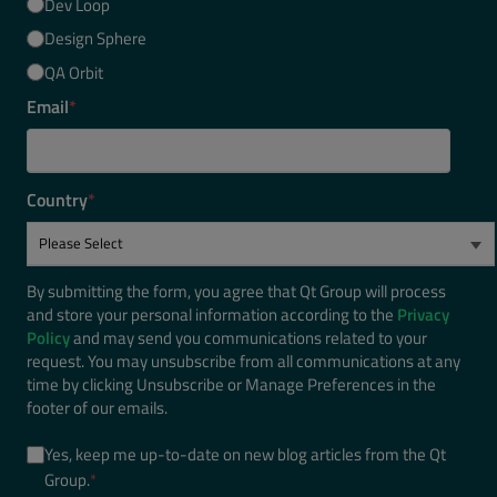
Dev Loop
Design Sphere
QA Orbit
Email
*
Country
*
By submitting the form, you agree that Qt Group will process
and store your personal information according to the
Privacy
Policy
and may send you communications related to your
request. You may unsubscribe from all communications at any
time by clicking Unsubscribe or Manage Preferences in the
footer of our emails.
Yes, keep me up-to-date on new blog articles from the Qt
Group.
*