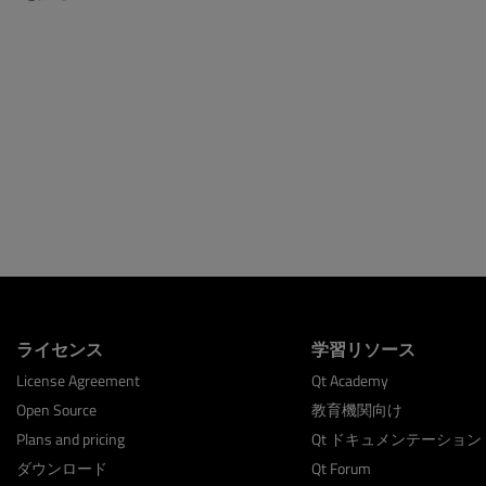
ライセンス
学習リソース
License Agreement
Qt Academy
Open Source
教育機関向け
Plans and pricing
Qt ドキュメンテーション
ダウンロード
Qt Forum