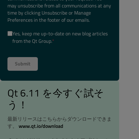
may unsubscribe from all communications at any
time by clicking Unsubscribe or Manage
Preferences in the footer of our emails.
Yes, keep me up-to-date on new blog articles
from the Qt Group.
*
Qt 6.11 を今すぐ試そ
う！
最新リリースはこちらからダウンロードできま
す。
www.qt.io/download