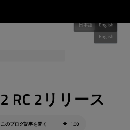
Login to Qt Account
日本語
ポート・リソース
日本語
English
日本語
English
品質保証
 2.2 RC 2リリース
1
:
08