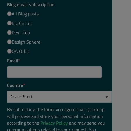
Blog email subscription
All Blog posts
Biz Circuit
Dev Loop
Design Sphere
QA Orbit
Email
*
Country
*
By submitting the form, you agree that Qt Group
will process and store your personal information
according to the
Privacy Policy
and may send you
communications related to your request. You