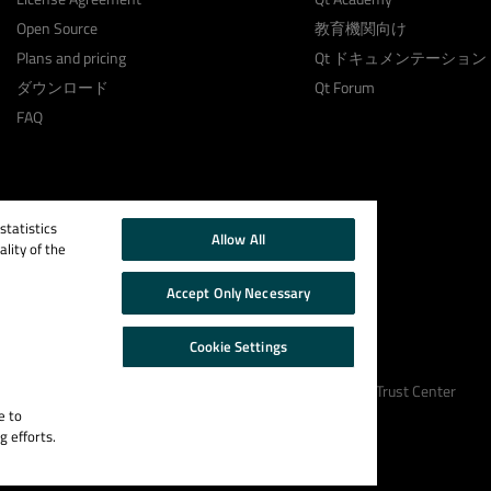
Open Source
教育機関向け
Plans and pricing
Qt ドキュメンテーション
ダウンロード
Qt Forum
FAQ
tatistics
Allow All
lity of the
Accept Only Necessary
Cookie Settings
Cookie Policy
Terms & Conditions
Trust Center
e to
g efforts.