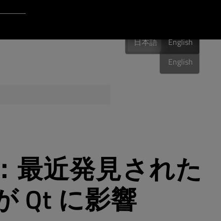
Login to Qt Account
日本語
ポート・リソース
日本語
English
日本語
English
品質保証
：最近発見された
が Qt に影響