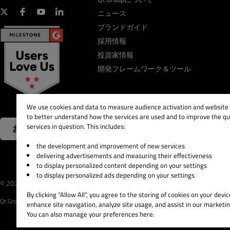
ニュース
ブランドガイド
採用情報
投資家情報
開発フレームワーク＆ツール
We use cookies and data to measure audience activation and website s
to better understand how the services are used and to improve the qua
services in question. This includes:
お問い合わせ
the development and improvement of new services
delivering advertisements and measuring their effectiveness
to display personalized content depending on your settings
to display personalized ads depending on your settings
© 2026 The Qt Company
Legal Notice
Privacy and 
By clicking “Allow All”, you agree to the storing of cookies on your devic
Qt Group includes The Qt Company Oy and its global subsidiaries and affiliates.
enhance site navigation, analyze site usage, and assist in our marketin
You can also manage your preferences here.