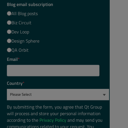
Blog email subscription
All Blog posts
Biz Circuit
Dev Loop
Design Sphere
QA Orbit
Email
*
Country
*
By submitting the form, you agree that Qt Group
will process and store your personal information
according to the
Privacy Policy
and may send you
communications related to your request. You