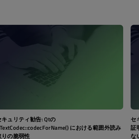
セキュリティ勧告: Qtの
セ
TextCodec::codecForName() における範囲外読み
証
取りの脆弱性
な