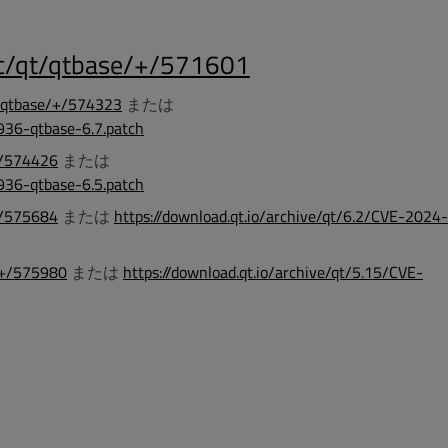
g/c/qt/qtbase/+/571601
qt/qtbase/+/574323
または
9936-qtbase-6.7.patch
/+/574426
または
9936-qtbase-6.5.patch
/+/575684
または
https://download.qt.io/archive/qt/6.2/CVE-2024-
e/+/575980
または
https://download.qt.io/archive/qt/5.15/CVE-