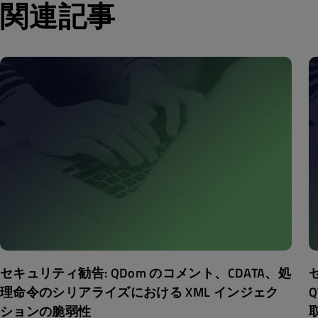
関連記事
セキュリティ勧告: QDom のコメント、CDATA、処
理命令のシリアライズにおける XML インジェク
Q
ションの脆弱性