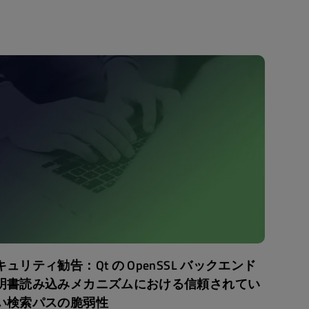
キュリティ勧告：Qt の OpenSSL バックエンド
明書読み込みメカニズムにおける信頼されてい
い検索パスの脆弱性