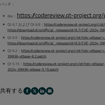
パッチ：
https://codereview.qt-project.or
dev：
Qt 6.7 および Qt 6.6：
https://codereview.qt-project.org/c/
https://download.qt.io/official_releases/qt/6.7/CVE-2024-3
Qt 6.5：
https://codereview.qt-project.org/c/qt/tqtc-qtbase
https://download.qt.io/official_releases/qt/6.5/CVE-2024-3
Qt 6.2：
https://codereview.qt-project.org/c/qt/tqtc-qtbase
39936-qtbase-6.2.patch
Qt 5.15：
https://codereview.qt-project.org/c/qt/tqtc-qtbas
2024-39936-qtbase-5.15.patch
共有する