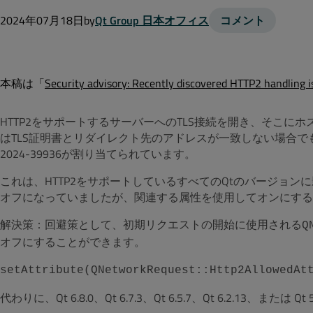
2024年07月18日
by
Qt Group 日本オフィス
コメント
本稿は「
Security advisory: Recently discovered HTTP2 handling 
HTTP2をサポートするサーバーへのTLS接続を開き、そこに
はTLS証明書とリダイレクト先のアドレスが一致しない場合でもサ
2024-39936が割り当てられています。
これは、HTTP2をサポートしているすべてのQtのバージョ
オフになっていましたが、関連する属性を使用してオンにする
解決策：回避策として、初期リクエストの開始に使用される
Q
オフにすることができます。
setAttribute(QNetworkRequest::Http2AllowedAt
代わりに、Qt 6.8.0、Qt 6.7.3、Qt 6.5.7、Qt 6.2.13、また