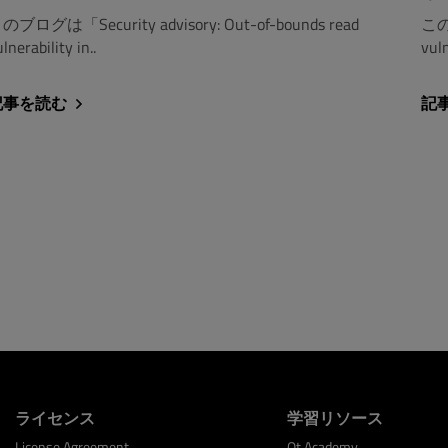
のブログは「Security advisory: Out-of-bounds read
このブ
lnerability in..
vul
記事を読む
記
ライセンス
学習リソース
License Agreement
Qt Academy