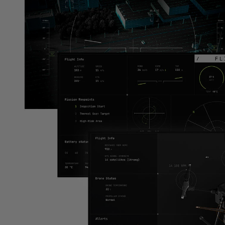
職種
*
お勤め先のEmailアドレス
*
お勤め先のお電話番号
*
国
製品カテゴリ
*
Qt 開発ツール＆フレームワーク