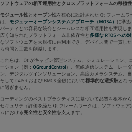
ソフトウェアの相互運用性とクロスプラットフォームの移植性
モジュール性
と
オープン性
を核心に設計された Qt フレーム
は、
モジュラーオープンシステムアプローチ（MOSA）
に準拠
パーティとの容易な統合とシームレスな相互運用性を実現します
広く知られたプラットフォーム非依存性と
多様な RTOS への
なソフトウェアを大規模に再利用でき、デバイス間で一貫した
ら時間と工数を削減します。
これらは、Qt がキャビン管理システム、シミュレーション、
ーション（例：
QGroundControl
）、無線通信システム、レーダ
ン、デジタルツインソリューション、高度カメラシステム、自
そして C4ISR および BMC3 全般において
標準的な選択肢
とな
に過ぎません。
コーディングのベストプラクティスに基づいて品質を根本から
セキュリティ評価を経た Qt フレームワークは、ソフトウェ
ムにおける
完全性と安全性
を支えます。