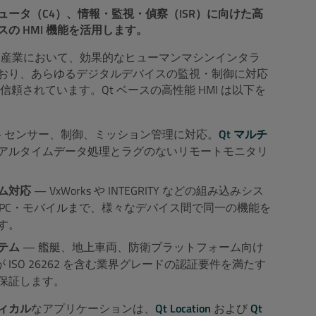
ータ（C4）、情報・監視・偵察（ISR）に向けた高
の HMI 機能を活用します。
ゆる産業において、効果的なヒューマンマシンインタラ
おり、あらゆるデジタルデバイスの監視・制御に対応
て信頼されています。Qt ベースの高性能 HMI は以下を
 センサー、制御、ミッション管理に対応。
Qt マルチ
アルタイムデータ処理とラグのないリモートモニタリ
ム対応
— VxWorks や INTEGRITY などの組み込みシス
 PC・モバイルまで、様々なデバイス間で同一の機能を
す。
テム
— 艦艇、地上車両、防衛プラットフォーム向け
が ISO 26262 を含む業界グレードの認証要件を満たす
保証します。
ィカル
なアプリケーションは、
Qt Location
および
Qt