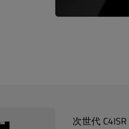
に関するご質問など、Qt製品・サービスについてお気軽にお
ご遠慮ください。
名
*
次世代 C4IS