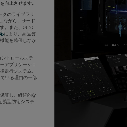
を向上させます。
ワークのライブラリ
しながら、サード
。また、Qt の
対応
により、高品質
機能を確保しなが
コントロールステ
ーアプリケーショ
律走行システム、
っている理由の一部
保証し、継続的な
ア定義型防衛システ