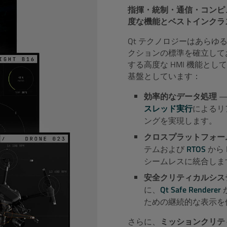
指揮・統制・通信・コンピュ
度な機能とベストインクラス
Qt テクノロジーはあら
クションの標準を確立して
する高度な HMI 機能とし
基盤としています：
効率的なデータ処理
—
スレッド実行
によるリ
ングを実現します。
クロスプラットフォー
テムおよび
RTOS
から
県
*
シームレスに統合しま
安全クリティカルシス
に、
Qt Safe Renderer
ための継続的な表示を
さらに、
ミッションクリテ