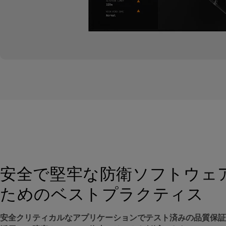
GUIテスト自動化
コードカバレッジ解析
テスト結果管理・分析
静的コード解析とアーキテクチャ検証
MCU
デザインツール
未定
お問合せ内容
*
安全で堅牢な防衛ソフトウェ
フォームを送信することで、Qt Groupが
プライ
ためのベストプラクティス
たものとみなされます。お客様は、いつでも当
きます。
安全クリティカルなアプリケーションでテスト済みの品質保証