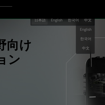
Login to Qt Account
日本語
ト
日本語
English
한국어
日本語
中文
English
野向け
한국어
中文
ョン