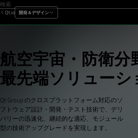
Qt.io
開発＆デザイン
製品
ソリューション
リソース
サポー
航空宇宙・防衛分
最先端ソリューシ
Qt Group のクロスプラットフォーム対応のソ
フトウェア設計・開発・テスト技術で、デリ
バリーの迅速化、継続的な適応、モジュール
型の技術アップグレードを実現します。