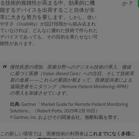
る技術的複雑性が高まる中、効果的に機
か？
能するデバイスを出
荷すること自体が非
常に大きな努力を要します。
しかし、使い
やすさ（Usability）が設計段階から組み込まれ
ていなければ、どんなに優れた技術で作られた
デバイスであっても、その目的を果たせない可
能性があります。
慢性疾患の増加、医療分野へのデジタル技術の導入、価値
に基づく医療（Value-Based Care）への注目、そして技術革
新の進展——これらの要因が相まって、医療提供者による
遠隔患者モニタリング（Remote Patient Monitoring: RPM）
の導入を加速させています。
出典:
Gartner「Market Guide for Remote Patient Monitoring
Solutions」（Robert Potts, 2025年2月10日）
© Gartner, Inc. およびその関連会社。無断転載を禁ず。
この新しい環境では、医療技術の利用者は
これまでになく多様
に