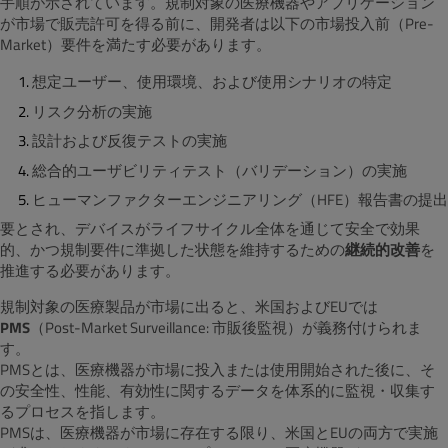
手順が示されています。規制対象の医療機器やアプリケーション
が市場で販売許可を得る前に、開発者は以下の市場投入前（Pre-
Market）要件を満たす必要があります。
想定ユーザー、使用環境、および使用シナリオの特定
リスク分析の実施
設計および反復テストの実施
総合的ユーザビリティテスト（バリデーション）の実施
ヒューマンファクターエンジニアリング（HFE）報告書の提出
要とされ、デバイスがライフサイクル全体を通じて安全で効果
的、かつ規制要件に準拠した状態を維持するための
継続的改善
を
推進する必要があります。
規制対象の医療製品が市場に出ると、米国およびEUでは
PMS
（Post-Market Surveillance: 市販後監視）が義務付けられま
す。
PMSとは、医療機器が市場に投入または使用開始された後に、そ
の安全性、性能、有効性に関するデータを体系的に監視・収集す
るプロセスを指します。
PMSは、医療機器が市場に存在する限り、米国とEUの両方で実施