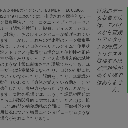
FDAのHFEガイダンス、EU MDR、IEC 62366、
従来のデー
ISO 14971においては、推奨される標準的なデー
タ収集方法
タ収集手法として、コグニティブ・ウォークス
は、デバイ
ルー（認知的検証）、観察、ディスカッション
スから直接
（討議）、およびインタビューが挙げられてい
リアルタイ
ます。しかし、これらの従来型のデータ収集手
ムの使用メ
法は、デバイス自体からリアルタイムで使用状
況メトリクスを取得する場合ほど信頼性や正確
トリクスを
性が高くありません。たとえ市場投入前の試験
取得するほ
のような非常に制御された環境であっても、ユ
ど信頼性が
ーザーは注意散漫になったり、自分の行動に気
高く正確で
づいていなかったり、誤解をしたり、無意識の
はありませ
動作（いわゆる「身体が覚えている動き」）で
操作したり、集中力を失ったりすることがあり
ん。
ます。実際の現場では、こうした課題や困難は
さらに指数関数的に増大します。たとえば、忙
しい12時間の病院勤務の合間に、医療機器の使
用状況について職員にインタビューするような
場合がそれに当たります。