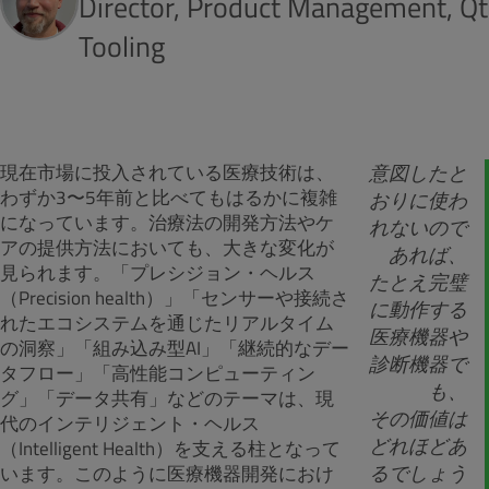
Director, Product Management, Qt
Tooling
現在市場に投入されている医療技術は、
意図したと
わずか3〜5年前と比べてもはるかに複雑
おりに使わ
になっています。治療法の開発方法やケ
れないので
アの提供方法においても、大きな変化が
あれば、
見られます。「プレシジョン・ヘルス
たとえ完璧
（Precision health）」「センサーや接続さ
に動作する
れたエコシステムを通じたリアルタイム
医療機器や
の洞察」「組み込み型AI」「継続的なデー
診断機器で
タフロー」「高性能コンピューティン
も、
グ」「データ共有」などのテーマは、現
その価値は
代の
イ
ンテリジェント・ヘルス
どれほどあ
（Intelli
ge
n
t
H
e
a
l
t
h
）
を
支える柱
となって
るでしょう
います。
このように医療機器開発におけ