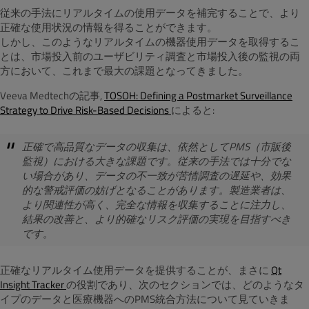
従来の手法にリアルタイムの使用データを補完することで、より
正確な使用状況の情報を得ることができます。
しかし、このようなリアルタイムの機器使用データを取得するこ
とは、市場投入前のユーザビリティ調査と市場投入後の監視の両
方において、これまで最大の課題となってきました。
Veeva Medtechの記事,
TOSOH: Defining a Postmarket Surveillance
Strategy to Drive Risk-Based Decisions
によると:
正確で高品質なデータの収集は、依然としてPMS（市販後
監視）における大きな課題です。
従来の手法では十分でな
い場合があり、データの不一致が苦情調査の遅延や、効果
的な警戒評価の妨げとなることがあります。
製造業者は、
より関連性が高く、完全な情報を収集することに注力し、
結果の改善と、より的確なリスク評価の実現を目指すべき
です。
正確なリアルタイム使用データを提供することが、まさに
Qt
Insight Tracker
の役割であり、次のセクションでは、どのようなタ
イプのデータと医療機器へのPMS統合方法について見ていきま