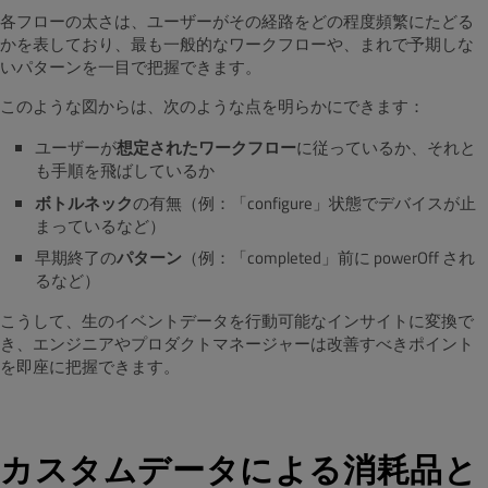
各フローの太さは、ユーザーがその経路をどの程度頻繁にたどる
かを表しており、最も一般的なワークフローや、まれで予期しな
いパターンを一目で把握できます。
このような図からは、次のような点を明らかにできます：
ユーザーが
想定されたワークフロー
に従っているか、それと
も手順を飛ばしているか
ボトルネック
の有無（例：「configure」状態でデバイスが止
まっているなど）
早期終了の
パターン
（例：「completed」前に powerOff され
るなど）
こうして、
生のイベントデータを行動可能なインサイトに変換
で
き、エンジニアやプロダクトマネージャーは改善すべきポイント
を即座に把握できます。
カスタムデー
タによる消耗品と