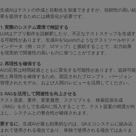
生成AIはテストの作成と自動化を加速できますが、信頼性の高い結
果を提供するためには構造化が必要です。
1. 実際のシステム環境で検証する
LLMはアプリ動作を誤解釈したり、不正なテストステップを生成す
る可能性があります。生成AIをSquishのようなテストツールやドメ
インデータ（例：ログ、UIマップ）と接続することで、出力結果
を現実的で関連性の高いものに保つことができます。
2. 再現性を確保する
AIの応答は時間経過とともに変化する可能性があります。追跡可能
性と再現性を確保するため、固定されたプロンプト、バージョン
管理されたモデル、および人間のレビューを活用してください。
3. RAGを活用して関連性を向上させる
テスト資産、要件、変更履歴、スクリプトを、検索拡張生成
（RAG）を介して生成AIに投入することで、テスト提案の精度が向
上し、システムとの整合性が確保されます。
要するに
、生成AIが最も効果的なのは、QAエコシステムに組み込
まれて使用される場合であり、単独で使用される場合ではありま