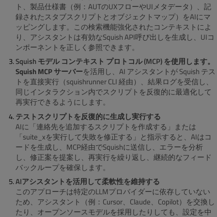
ト、製品仕様書（例：AUTのUXフローやUIメタデータ）、記
録されたスタブスクリプトとオブジェクトマップ）をAIにマ
ッピングします。この検索機能強化されたコンテキストによ
り、アシスタントは有効なSquish API呼び出しを生成し、UIコ
ンポーネントを正しく参照できます。
Squish モデル コンテキスト プロトコル (MCP) を使用します。
Squish MCP サーバー
を活用し、AI アシスタントが Squish テス
トを直接実行（squishrunner CLI 経由）、結果ログを受信し、
同じインタラクション内でスクリプトを反復的に最適化して
再実行できるようにします。
テストスクリプトを反復的に生成し実行する
AIに「連絡先を追加するスクリプトを作成する」または
「suite_xを実行して失敗を修正する」と指示すると、AIはコ
ードを生成し、MCP経由でSquishに送信し、エラーを分析
し、修正案を提案し、再実行を繰り返し、継続的なフィード
バックループを確保します。
AIアシスタントを活用して柔軟性を維持する
このアプローチは特定のLLMプロバイダーに依存していない
ため、アシスタント（例：Cursor、Claude、Copilot）を交換し
たり、オープンソースモデルを採用したりしても、設定を中