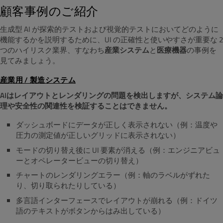
顧客事例のご紹介
生成型 AI が探索的テストおよび視覚的テストにおいてどのように
機能するかを説明するために、UI の正確性と使いやすさが重要な 2
つのハイリスク業界、すなわち
産業システム
と
医療機器
の事例を
見てみましょう。
産業用 / 製造システム
AIはレイアウトとレンダリングの問題を検出しますが、システム論
理や安全性の関連性を検証することはできません。
ダッシュボードにデータが正しく表示されない（例：温度や
圧力の測定値が正しいグリッドに表示されない）
モードの切り替え後に UI 要素が消える（例：エンジニアビュ
ーとオペレータービューの切り替え）
チャートのレンダリングエラー（例：軸のラベルがずれた
り、切り取られたりしている）
多言語インターフェースでレイアウトが崩れる（例：ドイツ
語のテキストがボタンからはみ出している）