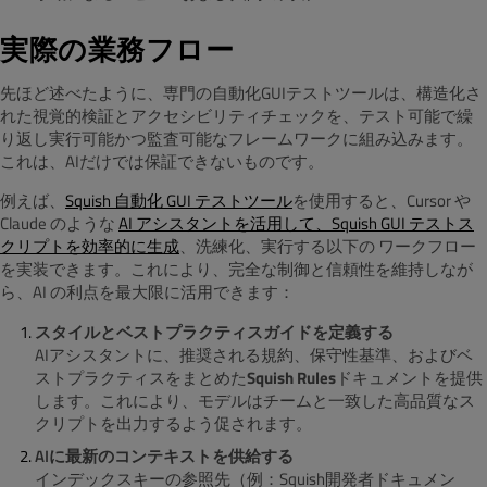
実際の業務フロー
先ほど述べたように、専門の自動化GUIテストツールは、構造化さ
れた視覚的検証とアクセシビリティチェックを、テスト可能で繰
り返し実行可能かつ監査可能なフレームワークに組み込みます。
これは、AIだけでは保証できないものです。
例えば、
Squish 自動化 GUI テストツール
を使用すると、Cursor や
Claude のような
AI アシスタントを活用して、Squish GUI テストス
クリプトを効率的に生成
、洗練化、実行する以下の ワークフロー
を実装できます。これにより、完全な制御と信頼性を維持しなが
ら、AI の利点を最大限に活用できます：
スタイルとベストプラクティスガイドを定義する
AIアシスタントに、推奨される規約、保守性基準、およびベ
ストプラクティスをまとめた
Squish Rules
ドキュメントを提供
します。これにより、モデルはチームと一致した高品質なス
クリプトを出力するよう促されます。
AIに最新のコンテキストを供給する
インデックスキーの参照先（例：Squish開発者ドキュメン