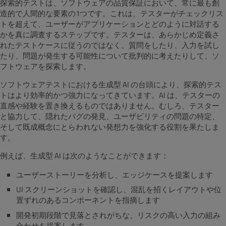
探索的テストは、ソフトウェアの品質保証において、常に最も創
造的で人間的な要素の1つです。これは、テスターがチェックリス
トを超えて、ユーザーがアプリケーションとどのように対話する
かを真に調査するステップです。テスターは、あらかじめ定義さ
れたテストケースに従うのではなく、質問をしたり、入力を試し
たり、問題が発生する可能性について批判的に考えたりして、ソ
フトウェアを探索します。
ソフトウェアテストにおける生成型 AI の台頭により、探索的テス
トはより効率的かつ強力になってきています。AI は、テスターの
直感や経験を置き換えるものではありません。むしろ、テスター
と協力して、隠れたバグの発見、ユーザビリティの問題の特定、
そして既成概念にとらわれない発想力を強化する役割を果たしま
す。
例えば、生成型 AI は次のようなことができます：
ユーザーストーリーを分析し、エッジケースを提案します
UI スクリーンショットを確認し、混乱を招くレイアウトや位
置ずれのあるコンポーネントを指摘します
開発初期段階で見落とされがちな、リスクの高い入力の組み
合わせを提案します