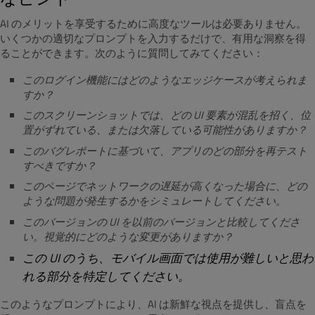
AI のメリットを享受するために高度なツールは必要ありません。
いくつかの適切なプロンプトを入力するだけで、有用な洞察を得
ることができます。次のように質問してみてください：
このログイン機能にはどのようなエッジケースが考えられま
すか？
このスクリーンショットでは、どの UI 要素が混乱を招く、位
置がずれている、または欠落している可能性がありますか？
このバグレポートに基づいて、アプリのどの部分を再テスト
すべきですか？
このページでネットワークの遅延が高くなった場合に、どの
ような問題が発生するかをシミュレートしてください。
このバージョンの UI を以前のバージョンと比較してくださ
い。視覚的にどのような変更がありますか？
この UI のうち、モバイル画面では使用が難しいと思わ
れる部分を特定してください。
このようなプロンプトにより、AI は新鮮な視点を提供し、盲点を