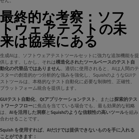
せん。
最終的な考察：ソフ
トウェアテストの未
来は協業にある
生成AIは、ソフトウェアテストツールセットに強力な追加機能を提
供します。しかし、それは
構造化されたツールベースのテスト自
動化の代替品ではありません
。適切に使用されると、AIは人間のテ
スターの創造的かつ分析的な強みを強化し、SquishのようなGUIテ
ストツールは、本格的なテスト自動化に必要な制御性、正確性、
プラットフォーム統合を提供します。
GUIテスト自動化
、
Qtアプリケーションテスト
、または
探索的テス
トワークフロー
に焦点を当てている場合でも、最も効果的な戦略
は、
AIを活用した洞察
と
Squishのような信頼性の高いツール
を組み
合わせることです。
Squish を使用すれば、AIだけでは提供できないものを手に入れる
ことができます：