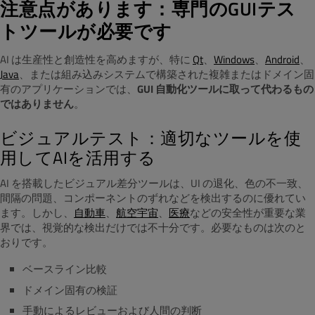
注意点があります：専門のGUIテス
トツールが必要です
AI は生産性と創造性を高めますが、特に
Qt
、
Windows
、
Android
、
Java
、または組み込みシステムで構築された複雑またはドメイン固
有のアプリケーションでは、
GUI 自動化ツールに取って代わるもの
ではありません
。
ビジュアルテスト：適切なツールを使
用してAIを活用する
AI を搭載したビジュアル差分ツールは、UI の退化、色の不一致、
間隔の問題、コンポーネントのずれなどを検出するのに優れてい
ます。しかし、
自動車
、
航空宇宙
、
医療
などの安全性が重要な業
界では、視覚的な検出だけでは不十分です。必要なものは次のと
おりです。
ベースライン比較
ドメイン固有の検証
手動によるレビューおよび人間の判断