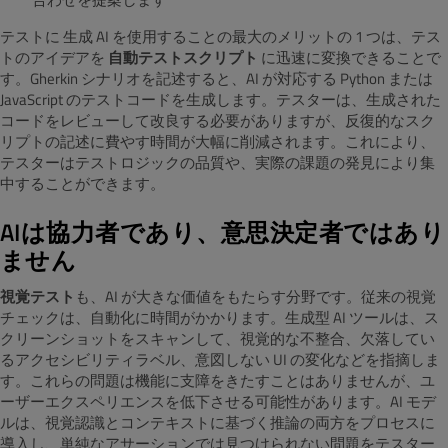
テストに 生成 AI を使用することの最大のメリットの 1 つは、テス
トのアイデアを
自動テストスクリプト
に迅速に変換できることで
す。Gherkin シナリオを記述すると、AI が対応する Python または
JavaScript のテストコードを生成します。テスターは、生成された
コードをレビューして改良する必要がありますが、反復的なスク
リプトの記述に費やす時間が大幅に削減されます。これにより、
テスターはテストロジックの品質や、実際の課題の発見により集
中することができます。
AIは協力者であり、意思決定者ではあり
ません
視覚テスト
も、AI が大きな価値をもたらす分野です。従来の視覚
チェックは、自動化に時間がかかります。生成型 AI ツールは、ス
クリーンショットをスキャンして、視覚的な不整合、欠落してい
るアクセシビリティラベル、意図しない UI の変化などを指摘しま
す。これらの問題は機能に支障をきたすことはありませんが、ユ
ーザーエクスペリエンスを低下させる可能性があります。AI モデ
ルは、視覚認識とコンテキストに基づく推論の両方をプロセスに
導入し、単純なアサーションでは見つけられない問題をテスター