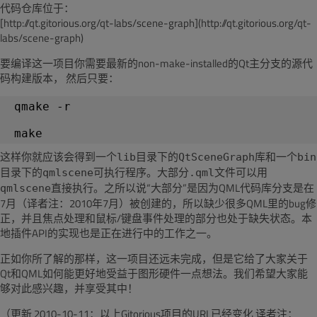
代码仓库位于：
[http://qt.gitorious.org/qt-labs/scene-graph](http://qt.gitorious.org/qt-
labs/scene-graph)
要编译这一项目你需要最新的non-make-installed的Qt主分支的源代
码构建版本， 然后只要：
 qmake -r
这样你就应该会得到一个
目录下的
库和一个
lib
QtSceneGraph
bin
目录下的
可执行程序。大部分
文件可以用
qmlscene
.qml
直接执行。之所以说“大部分”是因为QML代码库分支是在
qmlscene
7月（译者注：2010年7月）被创建的，所以缺少很多QML里的bug修
正，并且焦点处理和鼠标/键盘事件处理的部分也处于缺失状态。本
地插件API的实现也是正在进行中的工作之一。
正如你所了解的那样，这一项目还远未完成，但是它给了大家关于
Qt和QML如何能更好地受益于图形硬件一点想法。我们希望大家能
够对此感兴趣，并享受其中！
（更新 2010-10-11：以上Gitorious项目的URL已经变化 译者注：