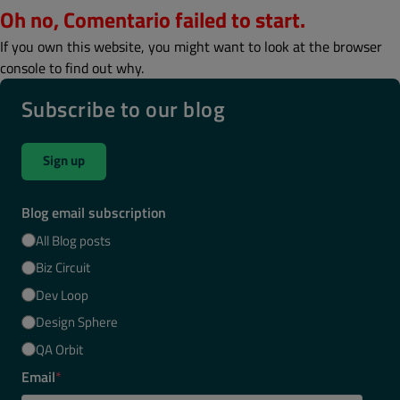
Oh no, Comentario failed to start.
If you own this website, you might want to look at the browser
console to find out why.
Subscribe to our blog
Sign up
Blog email subscription
All Blog posts
Biz Circuit
Dev Loop
Design Sphere
QA Orbit
Email
*