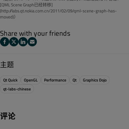
[QML Scene Graph已经转移]
(http://labs.qt.nokia.com.cn/2011/02/09/qml-scene-graph-has-
moved)）
Share with your friends
主题
Qt Quick
OpenGL
Performance
Qt
Graphics Dojo
qt-labs-chinese
评论