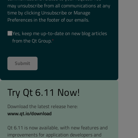
may unsubscribe from all communications at any
time by clicking Unsubscribe or Manage
Preferences in the footer of our emails.
Yes, keep me up-to-date on new blog articles
from the Qt Group.
*
Try Qt 6.11 Now!
Download the latest release here:
www.qt.io/download
Qt 6.11 is now available, with new features and
improvements for application developers and