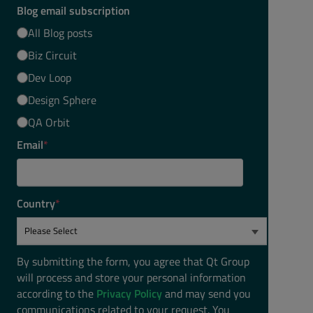
Blog email subscription
All Blog posts
Biz Circuit
Dev Loop
Design Sphere
QA Orbit
Email
*
Country
*
By submitting the form, you agree that Qt Group
will process and store your personal information
according to the
Privacy Policy
and may send you
communications related to your request. You