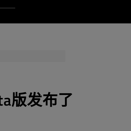
gin to Qt Account
ere
QA Orbit
 Beta版发布了