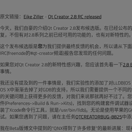
原文链接：
Eike Ziller
-
Qt Creator 2.8 RC released
今天，我们自豪的介绍Qt Creator 2.8发布候选版。在已经公
复，不但有对2.8系列之前已经可用的功能的，也有对新特性的
这个发布候选版是
您
为我们提供最终反馈的机会，所以请从下面
IRC(freenode的#qt-creator频道)报告您发现的任何问题。
如果您对Qt Creator 2.8的新特性感兴趣，您应该首先看一下
2.
事情。
我还没有提及到的一件事情是，我们实验性的添加了对LLDB(OS
OS X中渐渐去掉了对GDB的支持，所以我们需要提供一个不
的关键问题上获得更多的反馈，对我们来说那就再好不过了。您可
件(Preferences->Build & Run->Kits)，找到您的构
装了Xcode命令行工具，就是/usr/bin/lldb)。无论是使用苹果
试。如果您遇到了问题，请在主任务
QTCREATORBUG-8825
中添
我在Beta版博文中提到的“QNX得到了许多修复”的最新进展：现在