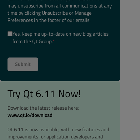
may unsubscribe from all communications at any
time by clicking Unsubscribe or Manage
Preferences in the footer of our emails.
Yes, keep me up-to-date on new blog articles
from the Qt Group.
*
Try Qt 6.11 Now!
Download the latest release here:
www.qt.io/download
Qt 6.11 is now available, with new features and
improvements for application developers and