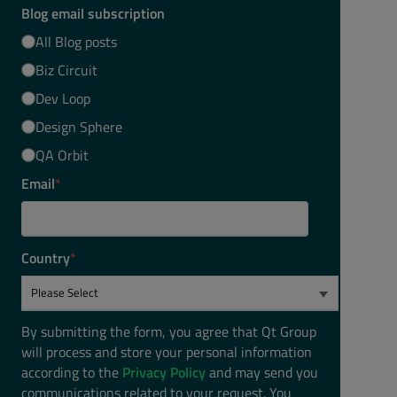
Blog email subscription
All Blog posts
Biz Circuit
Dev Loop
Design Sphere
QA Orbit
Email
*
Country
*
By submitting the form, you agree that Qt Group
will process and store your personal information
according to the
Privacy Policy
and may send you
communications related to your request. You