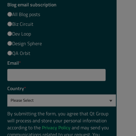
Blog email subscription
All Blog posts
Biz Circuit
Dev Loop
Design Sphere
QA Orbit
Email
*
Country
*
By submitting the form, you agree that Qt Group
will process and store your personal information
according to the
Privacy Policy
and may send you
communications related to your request. You