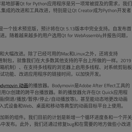
地部署Qt for Python应用程序是另一项常被提及的需求，我们
的改进和工具改进，特别是让Qt Creator成为Python开发者
，它还是一个技术预览版，预计将在Qt 5.13版本中完全支持。自发布首
越来越多的用户选用Qt for WebAssembly并报告问题，
要的功能和大幅改进。除了已经可用的Mac和Linux之外，还将支持
mbly二进制包，就像我们在大多数其他支持的平台上所做的一样。2019
箱机制）、在支持多线程的浏览器上启用多线程、对系统剪贴板
试功能、改进应用程序的链接时间，以加快开发。
odymovin 动画
的播放器。Bodymovin是Adobe After Effect工具的
t创建的跨平台播放器。新的播放器允许在Qt Quick应用程
动画(倒退/播放/暂停/停止/自动播放等)，甚至能动态地更改动画
在嵌入式设备和Web、桌面和移动等典型的动画目标平台上使用。
19年添加新的组件。我们目前的计划是新增一个循环进度条和一个开关
14中发布。此外，我们还通过修复bug和在需要的地方做些小改进