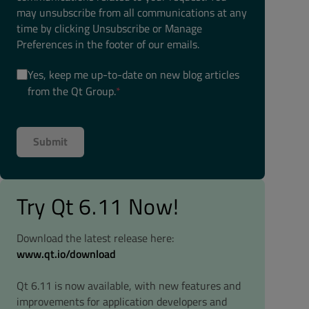
may unsubscribe from all communications at any
time by clicking Unsubscribe or Manage
Preferences in the footer of our emails.
Yes, keep me up-to-date on new blog articles
from the Qt Group.
*
Try Qt 6.11 Now!
Download the latest release here:
www.qt.io/download
Qt 6.11 is now available, with new features and
improvements for application developers and