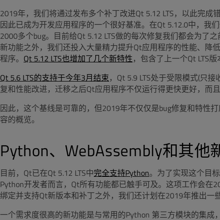
2019年，我们将通过发布多个补丁改进Qt 5.12 LTS，以此完成错
因此已成为开发应用程序的一个很好基准。在Qt 5.12.0中，我们修复了
2000多个bug。目前给Qt 5.12 LTS做的每次修复我们都会为了之前的
新功能之外，我们还投入大量精力提升Qt应用程序的性能、降低资源消耗
程序。
Qt 5.12 LTS也增加了几个新特性
，包含了上一个Qt LTS
Qt 5.6 LTS的支持于今年3月结束
，Qt 5.9 LTS处于受限模式(只
复和性能改进，迁移之后Qt应用程序不仅运行得更快更好，而且您还
因此，这个基线是可靠的，但2019年不仅仅是bug修复和特性
容的概览。
Python、WebAssembly和其
目前，Qt已在Qt 5.12 LTS中
完全支持Python
。为了实现这个目标
Python开发者而言，Qt所有功能都已触手可及。这项工作会在2
绑定并支持Qt新版本和补丁之外，我们还计划在2019年推出一
一个需求度很高的新功能是与常用的Python 第三方模块的集成，例如num