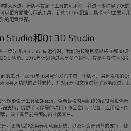
 Lite配置工具的重大改进。新版本提高了工具的可用性，并进一步扩展了Qt的
更方便地使用该工具。新的Qt Lite配置工具带来的主要可用
独的配置步骤。
udio和Qt 3D Studio
步改进Qt 3D Studio运行时。我们的长期目标是将2D和3D设
D UI功能。2019年计划通过共享多个组件、提高互操作性和引
ck 用户界面的工具。2018年10月我们发布了第一个版本。最近发布的
Qt
oshop导入功能的合并支持，并对示例和文档进行了多项改进。此
例如支持其他图形设计工具如Sketch、全新轻松勾画曲线的编辑器和全新
了多显示器支持，提供了可停靠的项目工作区窗口，完善了应用程序的
o的开源版，该工具目前只面向商业版客户。
得到大幅提升。更新后的渲染器和动画系统，以及对资源调节的支持，使