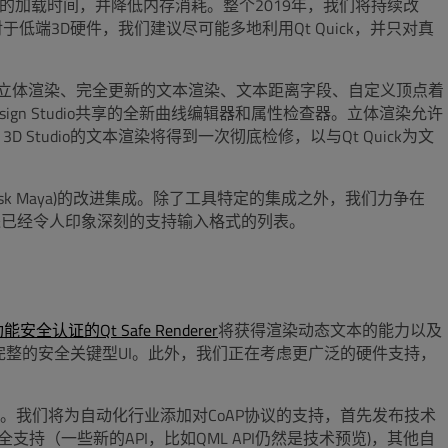
容的加载时间，并降低内存消耗。整个2019年，我们将持续改
低端3D硬件，我们建议尽可能多地利用Qt Quick，并只对真
包括支持立体渲染、完全更新的文本渲染、文本距离字段、自定义顶点着
Design Studio共享的全新曲线编辑器和属性检查器。立体渲染允许
 Studio的文本渲染将得到一次彻底检修，以与Qt Quick为文
odesk Maya)的改进集成。除了工具特定的集成之外，我们力争在
式来改进已经令人印象深刻的支持输入格式的列表。
能安全认证的Qt Safe Renderer
将获得渲染动态文本的能力以及
易地创建完整的安全关键型UI。此外，我们正在考虑更广泛的硬件支持，
。我们将为自动化行业添加对CoAP协议的支持，首先发布技术
完全支持（一些新的API，比如QML API仍然是技术预览)，其他自