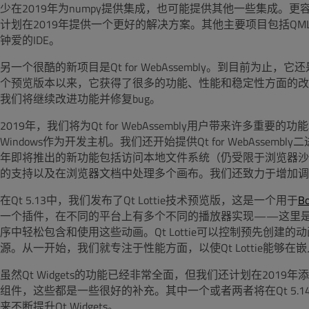
少在2019年为numpy提供集成，也可能提供其他一些集成。更容易
计划在2019年提供一个更好的解决方案。其他主要项目包括QML集成
钟爱的IDE。
另一个很酷的新项目是Qt for WebAssembly。到目前为止
个预览版本以来，它获得了很多的功能、性能和稳定性方面的改进。随着
我们将继续改进功能并修复bug。
2019年，我们将为Qt for WebAssembly用户带来许多重
Windows作为开发主机。我们还开始提供Qt for WebAsse
年即将推出的新功能包括访问本地文件系统（仍受限于浏览器沙
的支持以及在浏览器文档中处理多个画布。我们还致力于增加调
在Qt 5.13中，我们发布了Qt Lottie技术预览版，这是一个用于
B
一个插件，在不同的平台上有多个不同的播放器实现——这里是用Q
序中轻松包含和使用这些动画。Qt Lottie可以控制预先创建的
源。从一开始，我们就专注于性能方面，以使Qt Lottie能够
虽然Qt Widgets的功能已经非常全面，但我们还计划在20
组件，这些都是一些很好的补充。其中一个或者两者将在Qt 5.
来不断提升Qt Widgets。