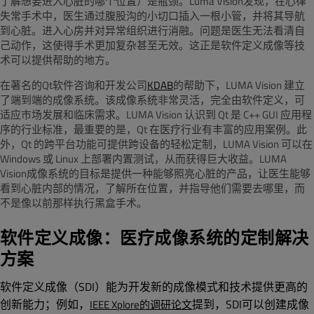
了解想要进入心脏的哪个位置）是瓶颈。Luma Vision发现，在心律
失常手术中，医生通过腹股沟的小切口插入一根小管，并将其导航
到心脏。进入心房并对异常组织进行消融。问题是医生无法看清自
己动作，这使得手术更加复杂甚至无效。这正是软件定义成像等技
术可以提供帮助的地方。
在著名的Qt软件咨询和开发公司
KDAB
的帮助下，LUMA Vision 建立
了端到端的成像系统。该成像系统非常灵活，完全由软件定义，可
适应市场发展和临床需求。LUMA Vision 认识到 Qt 是 C++ GUI 应用程
序的行业标准，最重要的是，Qt 在医疗行业有丰富的应用案例。此
外，Qt 的跨平台功能可提供跨设备的轻松定制，LUMA Vision 可以在
Windows 或 Linux 上部署内置测试，从而获得巨大收益。LUMA
Vision成像系统的目标是提供一种能够照亮心脏的产品，让医生能够
看到心脏内部的情况，了解所在位置，并指导他们需要去哪里，而
不是像以前那样执行黑盒手术。
软件定义成像：医疗成像系统的定制解决
方案
软件定义成像（SDI）能为开发新的成像模式和技术提供更高的
创新能力；例如，
提到，SDI可以创建成像
IEEE Xplore的调研论文