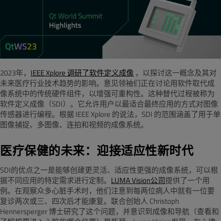
2023年，
IEEE Xplore 调研了软件定义成像
，以探讨这一概念及其对
未来医疗行业技术趋势的影响。意见领袖们正在讨论用软件取代成
像系统中的传统硬件组件，以增强可重构性。这种替代过程被称为
软件定义成像（SDI）。它允许用户以最适合最终应用的方式对图像
传感器进行编程。根据 IEEE Xplore 的说法，SDI 的范围涵盖了用于单
图像捕捉、多图像、连拍和视频的成像系统。
医疗保健的未来：迎接适应性新时代
SDI的优点之一是能够创建更灵活、适应性更强的成像系统，可以根
据不同应用的特定需求进行定制。
LUMA Vision公司
提供了一个用
例。在观察众多心脏手术时，他们注意到每两位病人中就有一位要
复诊两次或三、四次后才能康复。联合创始人 Christoph
Hennersperger 博士研究了这个问题，并意识到成像和导航（查看和