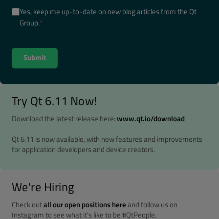
Yes, keep me up-to-date on new blog articles from the Qt
Group.
*
Try Qt 6.11 Now!
Download the latest release here:
www.qt.io/download
Qt 6.11 is now available, with new features and improvements
for application developers and device creators.
We're Hiring
Check out
all our open positions here
and follow us on
Instagram to see what it's like to be #QtPeople.