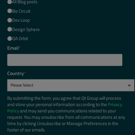
All Blog posts
Biz Circuit
Dev Loop
Design Sphere
QA Orbit
Email
*
Country
*
By submitting the form, you agree that Qt Group will process
and store your personal information according to the
Privacy
Policy
and may send you communications related to your
request. You may unsubscribe from all communications at any
time by clicking Unsubscribe or Manage Preferences in the
footer of our emails.