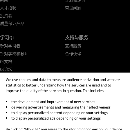
人才招聘
常见问题
投资者
质量保证产品
学习Qt
支持与服务
针对学习者
支持服务
针对学校和教师
合作伙伴
Qt文档
Qt论坛
We use cookies and data to measure audience activation and website
statistics to better understand how the services are used and to
improve the quality of the services in question. This includes:
the development and improvement of new services
© 2026 The Qt Company
delivering advertisements and measuring their effectiveness
Legal Notice
to display personalized content depending on your settings
Privacy and Cookie Policy
to display personalized ads depending on your settings
Terms & Conditions
By clicking “Allow All”, you agree to the storing of cookies on your device