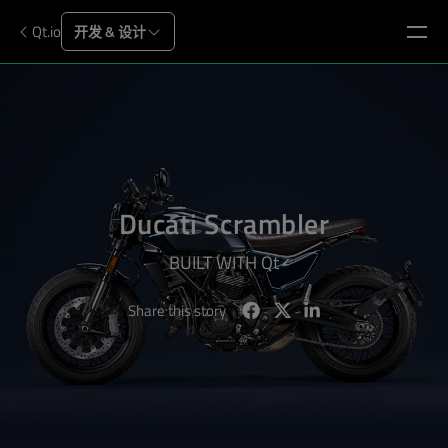
Qt.io
开发 & 设计
Ducati Scrambler
BUILT WITH Qt
Share this story