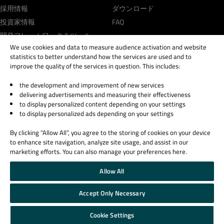
採用情報
ダウンロード
投資家情報
FAQ
開発フレームワーク＆ツール
We use cookies and data to measure audience activation and website
statistics to better understand how the services are used and to
学習リソース
サポート＆サービス
improve the quality of the services in question. This includes:
Qt Academy
サポート
the development and improvement of new services
教育機関向け
パートナー
delivering advertisements and measuring their effectiveness
Qt ドキュメンテーション
to display personalized content depending on your settings
to display personalized ads depending on your settings
Qt Forum
By clicking “Allow All”, you agree to the storing of cookies on your device
to enhance site navigation, analyze site usage, and assist in our
marketing efforts. You can also manage your preferences here.
Allow All
© 2026 The Qt Company
Legal Notice
Accept Only Necessary
Privacy and Cookie Policy
Terms & Conditions
Cookie Settings
Trust Center