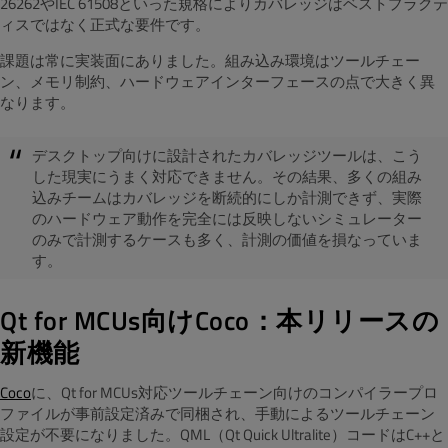
26262やIEC 61508といった規格によりカバレッジはベストプラクテ
ィスではなく正式な要件です。
課題は常に実装面にありました。組み込み環境はツールチェー
ン、メモリ制約、ハードウェアインターフェースの点で大きく異
なります。
デスクトップ向けに設計されたカバレッジツールは、こう
した現実にうまく対応できません。その結果、多くの組み
込みチームはカバレッジを断続的にしか計測できず、実際
のハードウェア動作を完全には反映しないシミュレーター
のみで計測するケースも多く、計測の価値を損なっていま
す。
Qt for MCUs向けCoco：本リリースの
新機能
Coco
に、Qt for MCUs対応ツールチェーン向けのコンパイラープロ
ファイルが事前設定済みで同梱され、手動によるツールチェーン
設定が不要になりました。QML（Qt Quick Ultralite）コードはC++と