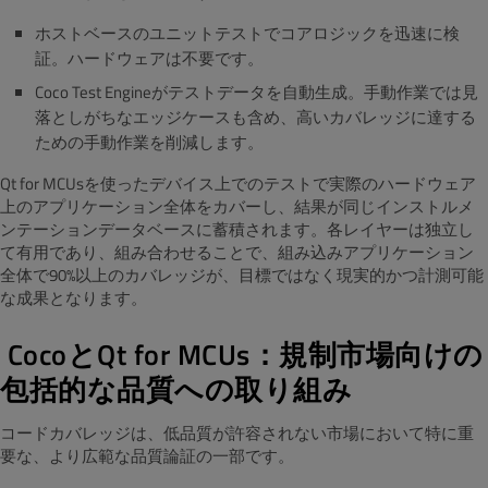
ホストベースのユニットテストでコアロジックを迅速に検
証。ハードウェアは不要です。
Coco Test Engineがテストデータを自動生成。手動作業では見
落としがちなエッジケースも含め、高いカバレッジに達する
ための手動作業を削減します。
Qt for MCUsを使ったデバイス上でのテストで実際のハードウェア
上のアプリケーション全体をカバーし、結果が同じインストルメ
ンテーションデータベースに蓄積されます。各レイヤーは独立し
て有用であり、組み合わせることで、組み込みアプリケーション
全体で90%以上のカバレッジが、目標ではなく現実的かつ計測可能
な成果となります。
CocoとQt for MCUs：規制市場向けの
包括的な品質への取り組み
コードカバレッジは、低品質が許容されない市場において特に重
要な、より広範な品質論証の一部です。