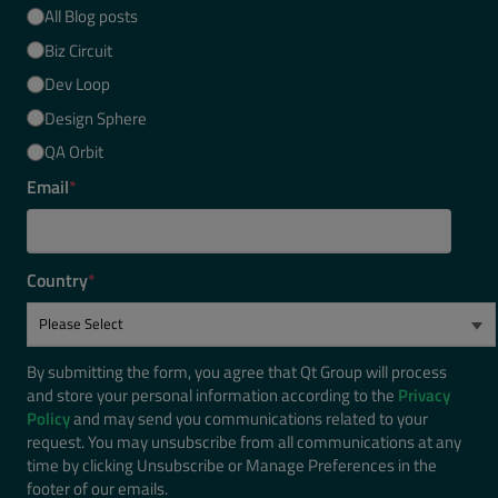
All Blog posts
Biz Circuit
Dev Loop
Design Sphere
QA Orbit
Email
*
Country
*
By submitting the form, you agree that Qt Group will process
and store your personal information according to the
Privacy
Policy
and may send you communications related to your
request. You may unsubscribe from all communications at any
time by clicking Unsubscribe or Manage Preferences in the
footer of our emails.