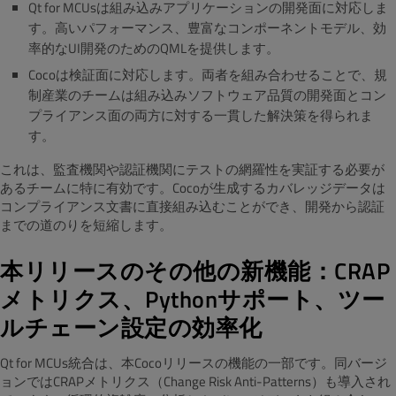
Qt for MCUsは組み込みアプリケーションの開発面に対応しま
す。高いパフォーマンス、豊富なコンポーネントモデル、効
率的なUI開発のためのQMLを提供します。
Cocoは検証面に対応します。両者を組み合わせることで、規
制産業のチームは組み込みソフトウェア品質の開発面とコン
プライアンス面の両方に対する一貫した解決策を得られま
す。
これは、監査機関や認証機関にテストの網羅性を実証する必要が
あるチームに特に有効です。Cocoが生成するカバレッジデータは
コンプライアンス文書に直接組み込むことができ、開発から認証
までの道のりを短縮します。
本リリースのその他の新機能：CRAP
メトリクス、Pythonサポート、ツー
ルチェーン設定の効率化
Qt for MCUs統合は、本Cocoリリースの機能の一部です。同バージ
ョンではCRAPメトリクス（Change Risk Anti-Patterns）も導入され