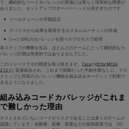
て、継続的なコードカバレッジの実施には長らく現実的な障壁が
ありました。セットアップのオーバーヘッドが高すぎたのです。
ツールチェーンの手動設定
デバイスから結果を取得するカスタムルーティンの作成
C++とQMLのカバレッジを別々のプロセスで処理
各ステップが摩擦を生み、ほとんどのチームにとって継続的なカ
バレッジ計測は現実的ではありませんでした。
このリリースでその障壁を取り除きます。
Coco
が
Qt for MCUs
2.12.1
と直接統合され、これまで困難だった手動作業なしに、デス
クトップと同等のカバレッジ機能を組み込みターゲットで利用で
きるようになりました。
組み込みコードカバレッジがこれま
で難しかった理由
テストされていないコードがリスクであることは多くのチームが
認識しています。自動車、医療、産業などの規制産業では、ISO