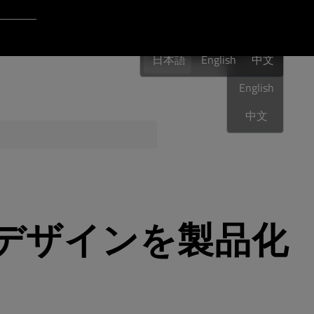
Login to Qt Account
日本語
ポート・リソース
日本語
English
日本語
中文
English
中文
品質保証
登場：デザインを製品化