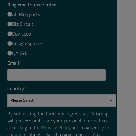
Blog email subscription
All Blog posts
Biz Circuit
Dev Loop
Design Sphere
QA Orbit
Email
*
Country
*
By submitting the form, you agree that Qt Group
will process and store your personal information
according to the
Privacy Policy
and may send you
communications related to your request. You