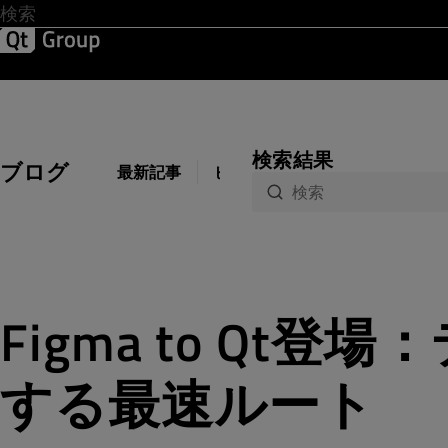
開発 & デザイン
ソフトウェア品質
ソリューション
サ
検索結果
ブログ
最新記事
ビジネス
開発
デザイン
Figma to Qt
する最速ルート