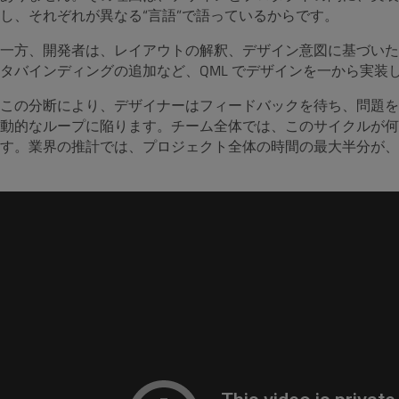
し、それぞれが異なる“言語”で語っているからです。
一方、開発者は、レイアウトの解釈、デザイン意図に基づいた
タバインディングの追加など、QML でデザインを一から実装
この分断により、デザイナーはフィードバックを待ち、問題を
動的なループに陥ります。チーム全体では、このサイクルが何
す。業界の推計では、プロジェクト全体の時間の最大半分が、