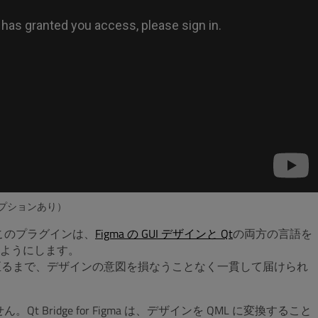
プションあり）
このプラグインは、
Figma の GUI デザインと Qt
の両方の言語を
ようにします。
トに至るまで、デザインの意図を損なうことなく一貫して届けられ
t Bridge for Figma は、デザインを QML に変換すること