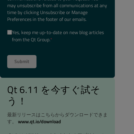
may unsubscribe from all communications at any
time by clicking Unsubscribe or Manage
Preferences in the footer of our emails.
Yes, keep me up-to-date on new blog articles
from the Qt Group.
*
Qt 6.11 を今すぐ試そ
う！
最新リリースはこちらからダウンロードできま
す。
www.qt.io/download