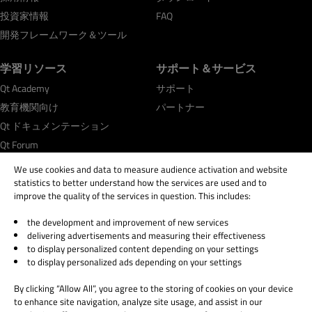
投資家情報
FAQ
開発フレームワーク＆ツール
学習リソース
サポート＆サービス
Qt Academy
サポート
教育機関向け
パートナー
Qt ドキュメンテーション
Qt Forum
We use cookies and data to measure audience activation and website
statistics to better understand how the services are used and to
improve the quality of the services in question. This includes:
the development and improvement of new services
© 2026 The Qt Company
delivering advertisements and measuring their effectiveness
Legal Notice
to display personalized content depending on your settings
Privacy and Cookie Policy
to display personalized ads depending on your settings
Terms & Conditions
By clicking “Allow All”, you agree to the storing of cookies on your device
Trust Center
to enhance site navigation, analyze site usage, and assist in our
Cookie Settings