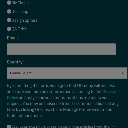
Biz Circuit
Dev Loop
Design Sphere
QA Orbit
Email
*
Country
*
By submitting the form, you agree that Qt Group will process
and store your personal information according to the
Privacy
Policy
and may send you communications related to your
request. You may unsubscribe from all communications at any
time by clicking Unsubscribe or Manage Preferences in the
footer of our emails.
Yes, keep me up-to-date on new blog articles from the Qt