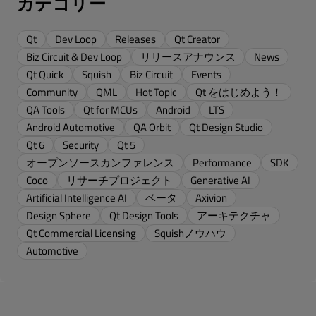
カテゴリー
Qt
Dev Loop
Releases
Qt Creator
Biz Circuit & Dev Loop
リリースアナウンス
News
Qt Quick
Squish
Biz Circuit
Events
Community
QML
Hot Topic
Qt をはじめよう！
QA Tools
Qt for MCUs
Android
LTS
Android Automotive
QA Orbit
Qt Design Studio
Qt 6
Security
Qt 5
オープンソースカンファレンス
Performance
SDK
Coco
リサーチプロジェクト
Generative AI
Artificial Intelligence AI
ベータ
Axivion
Design Sphere
Qt Design Tools
アーキテクチャ
Qt Commercial Licensing
Squishノウハウ
Automotive