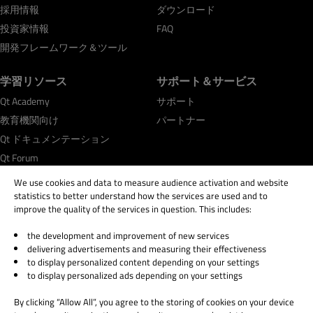
採用情報
ダウンロード
投資家情報
FAQ
開発フレームワーク＆ツール
学習リソース
サポート＆サービス
Qt Academy
サポート
教育機関向け
パートナー
Qt ドキュメンテーション
Qt Forum
We use cookies and data to measure audience activation and website
statistics to better understand how the services are used and to
improve the quality of the services in question. This includes:
the development and improvement of new services
© 2026 The Qt Company
delivering advertisements and measuring their effectiveness
Legal Notice
to display personalized content depending on your settings
Privacy and Cookie Policy
to display personalized ads depending on your settings
Terms & Conditions
By clicking “Allow All”, you agree to the storing of cookies on your device
Trust Center