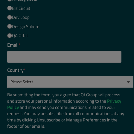
Biz Circuit
Dev Loop
Design Sphere
QA Orbit
Email
*
Country
*
By submitting the form, you agree that Qt Group will process
and store your personal information according to the
Privacy
Policy
and may send you communications related to your
request. You may unsubscribe from all communications at any
time by clicking Unsubscribe or Manage Preferences in the
footer of our emails.