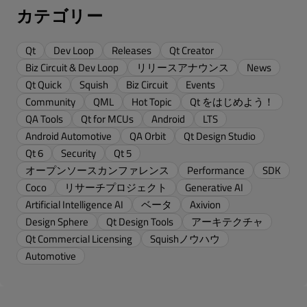
カテゴリー
Qt
Dev Loop
Releases
Qt Creator
Biz Circuit & Dev Loop
リリースアナウンス
News
Qt Quick
Squish
Biz Circuit
Events
Community
QML
Hot Topic
Qt をはじめよう！
QA Tools
Qt for MCUs
Android
LTS
Android Automotive
QA Orbit
Qt Design Studio
Qt 6
Security
Qt 5
オープンソースカンファレンス
Performance
SDK
Coco
リサーチプロジェクト
Generative AI
Artificial Intelligence AI
ベータ
Axivion
Design Sphere
Qt Design Tools
アーキテクチャ
Qt Commercial Licensing
Squishノウハウ
Automotive