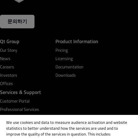
문의하기
Qt Group
Product Information
Our Story
Pricing
News
Licensing
Careers
Documentation
Investors
Downloads
Offices
Services & Support
Customer Portal
Professional Services
Qt Academy
We use cookies and data to measure audience activation and website
statistics to better understand how the services are used and to
improve the quality of the services in question. This includes: