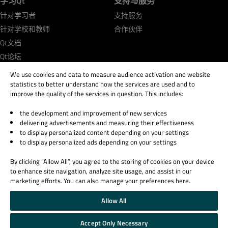
学习Qt
支持与服务
针对学习者
支持服务
针对学校和教师
合作伙伴
Qt文档
Qt论坛
We use cookies and data to measure audience activation and website
statistics to better understand how the services are used and to
improve the quality of the services in question. This includes:
the development and improvement of new services
© 2026 The Qt Company
delivering advertisements and measuring their effectiveness
Legal Notice
to display personalized content depending on your settings
Privacy and Cookie Policy
to display personalized ads depending on your settings
Terms & Conditions
By clicking “Allow All”, you agree to the storing of cookies on your device
Trust Center
to enhance site navigation, analyze site usage, and assist in our
Cookie Settings
marketing efforts. You can also manage your preferences here.
Email Preferences
Allow All
Qt Group includes The Qt Company Oy and its global subsidiaries and affiliates.
Accept Only Necessary