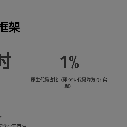
框架
时
1%
原生代码占比（即 99% 代码均为 Qt 实
现）
。
最终实现更快