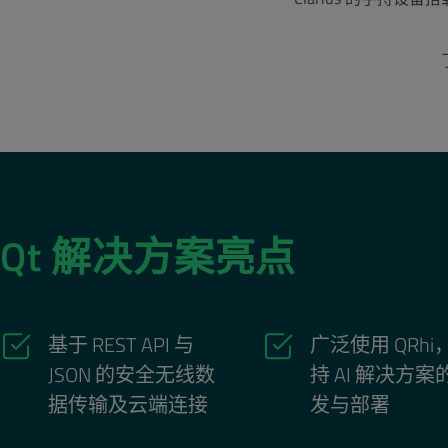
Qt 解决方案亮点
基于 REST API 与
广泛使用 QRhi
JSON 的安全无线数
持 AI 解决方案
据传输及云端连接
发与部署