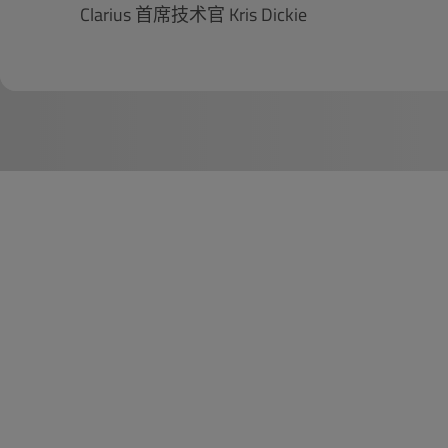
Clarius 首席技术官 Kris Dickie