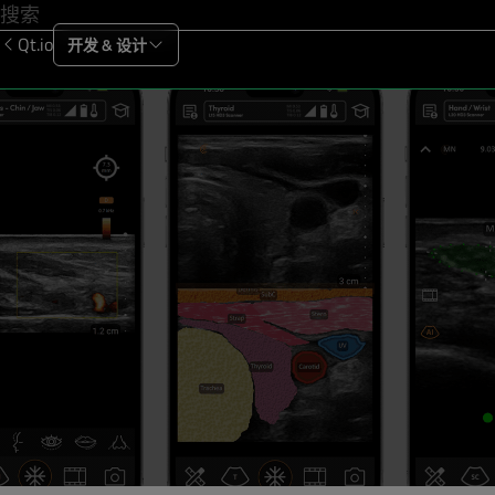
Login to Qt
Qt.io
开发 & 设计
产品
解决方案
资源
支持