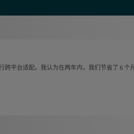
行跨平台适配。我认为在两年内，我们节省了 6 个月