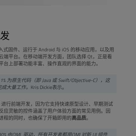
发
入式固件、运行于 Android 与 iOS 的移动应用，以及用
云端平台。在移动端开发方面，团队选择 Qt，正是看
平台上部署功能丰富、操作直观的界面的能力。
原生代码（即 Java 或 Swift/Objective-C），这
 完成大量工作。
Kris Dickie表示。
L 进行前端开发，因为它支持快速原型设计、早期测试
反应灵敏的控件涵盖了用户体验方面的常见用例。因
进程的同时，也确保了开箱即用的
高品质
。
0% 由QML 驱动，所有开发者都用QML对新 UI 组件