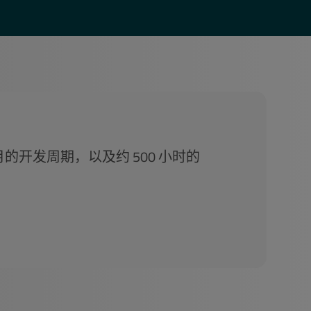
的开发周期，以及约 500 小时的