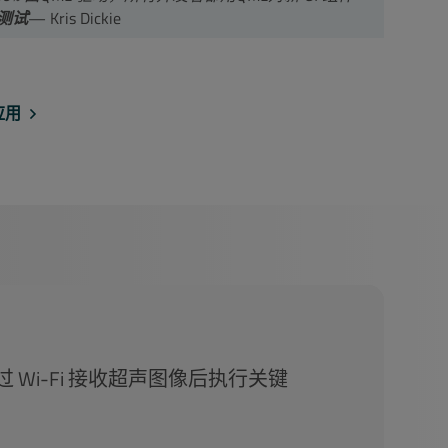
测试
— Kris Dickie
应用
 Wi-Fi 接收超声图像后执行关键