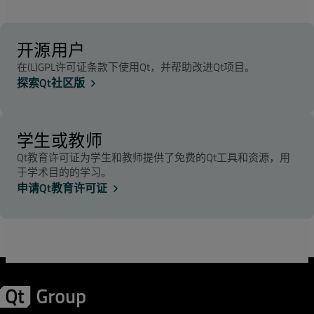
电子邮件将收到验证请求和带有登录凭据的下载说明。
*
手机号
开源用户
在(L)GPL许可证条款下使用Qt，并帮助改进Qt项目。
您将收到动态验证码。
探索Qt社区版
*
所在城市
学生或教师
*
您正在开发哪种产品？
Qt教育许可证为学生和教师提供了免费的Qt工具和资源，用
于学术目的的学习。
申请Qt教育许可证
我接受
服务条款
。
*
我接受
Qt Account条款
。
*
我们保留使任何不符合要求标准的许可证无效的权利。
您从以下哪个渠道了解Qt Group？