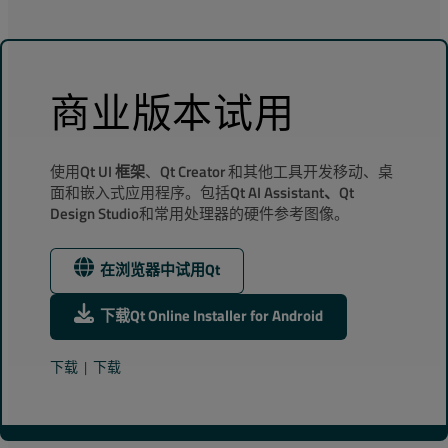
访问可获取入门帮助的Qt官方支持平台。
*
姓
商业版本试用
*
名
使用
Qt UI 框架
、
Qt Creator
和其他工具开发移动、桌
面和嵌入式应用程序。包括
Qt AI Assistant、Qt
*
所属企业全称
Design Studio
和常用处理器的硬件参考图像。
在浏览器中试用Qt
*
您的角色
下载Qt Online Installer for Android
*
公司电子邮件地址
下载
|
下载
您的公司电子邮件地址将用于创建试用许可证帐户。该