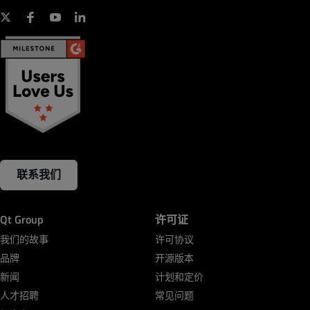
一旦提交此表格，即表示您同意Qt Group将根据
隐私
政策
处理并保存您的个人信息，并可能向您发送与您
的请求相关的通讯。 您可随时点击我们电子邮件页脚
处的“取消订阅”或“管理偏好”，取消订阅所有通讯。
是的，让我随时了解Qt Group的最新产品功能、行
业新闻等信息。
联系我们
Qt Group
许可证
我们的故事
许可协议
品牌
开源版本
新闻
计划和定价
人才招聘
常见问题