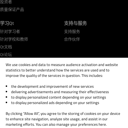
投资者
质量保证产品
学习Qt
支持与服务
针对学习者
支持服务
针对学校和教师
合作伙伴
Qt文档
Qt论坛
We use cookies and data to measure audience activation and website
statistics to better understand how the services are used and to
improve the quality of the services in question. This includes:
the development and improvement of new services
© 2026 The Qt Company
delivering advertisements and measuring their effectiveness
Legal Notice
to display personalized content depending on your settings
Privacy and Cookie Policy
to display personalized ads depending on your settings
Terms & Conditions
By clicking “Allow All”, you agree to the storing of cookies on your device
Trust Center
to enhance site navigation, analyze site usage, and assist in our
Cookie Settings
marketing efforts. You can also manage your preferences here.