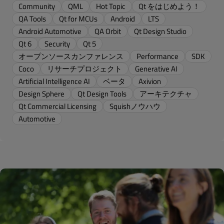
Community
QML
Hot Topic
Qt をはじめよう！
QA Tools
Qt for MCUs
Android
LTS
Android Automotive
QA Orbit
Qt Design Studio
Qt 6
Security
Qt 5
オープンソースカンファレンス
Performance
SDK
Coco
リサーチプロジェクト
Generative AI
Artificial Intelligence AI
ベータ
Axivion
Design Sphere
Qt Design Tools
アーキテクチャ
Qt Commercial Licensing
Squishノウハウ
Automotive