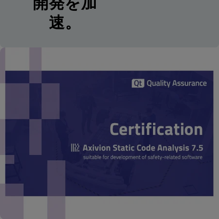
開発を加
速。