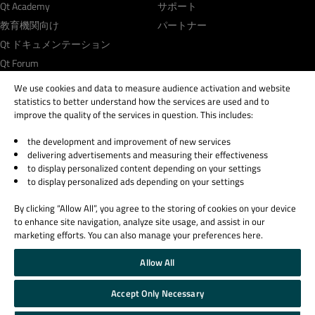
Qt Academy
サポート
教育機関向け
パートナー
Qt ドキュメンテーション
Qt Forum
We use cookies and data to measure audience activation and website
statistics to better understand how the services are used and to
improve the quality of the services in question. This includes:
the development and improvement of new services
© 2026 The Qt Company
delivering advertisements and measuring their effectiveness
Legal Notice
to display personalized content depending on your settings
Privacy and Cookie Policy
to display personalized ads depending on your settings
Terms & Conditions
By clicking “Allow All”, you agree to the storing of cookies on your device
Trust Center
to enhance site navigation, analyze site usage, and assist in our
Cookie Settings
marketing efforts. You can also manage your preferences here.
Email Preferences
Allow All
Qt Group includes The Qt Company Oy and its global subsidiaries and affiliates.
Accept Only Necessary