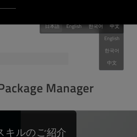
Login to Qt Account
日本語
ポート・リソース
日本語
English
한국어
日本語
中文
English
한국어
品質保証
中文
ckage Manager
スキルのご紹介