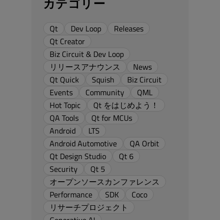
カテゴリー
Qt
Dev Loop
Releases
Qt Creator
Biz Circuit & Dev Loop
リリースアナウンス
News
Qt Quick
Squish
Biz Circuit
Events
Community
QML
Hot Topic
Qt をはじめよう！
QA Tools
Qt for MCUs
Android
LTS
Android Automotive
QA Orbit
Qt Design Studio
Qt 6
Security
Qt 5
オープンソースカンファレンス
Performance
SDK
Coco
リサーチプロジェクト