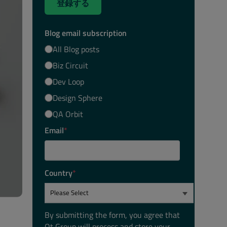
登録する
Blog email subscription
All Blog posts
Biz Circuit
Dev Loop
Design Sphere
QA Orbit
Email
*
Country
*
By submitting the form, you agree that
Qt Group will process and store your