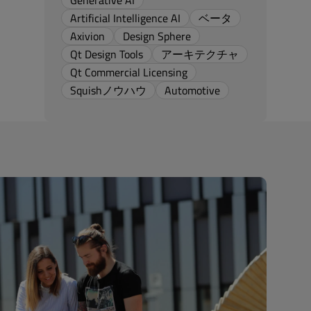
Generative AI
Artificial Intelligence AI
ベータ
Axivion
Design Sphere
Qt Design Tools
アーキテクチャ
Qt Commercial Licensing
Squishノウハウ
Automotive