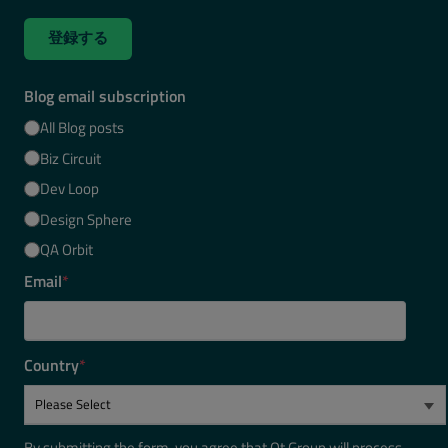
登録する
Blog email subscription
All Blog posts
Biz Circuit
Dev Loop
Design Sphere
QA Orbit
Email
*
Country
*
By submitting the form, you agree that Qt Group will process