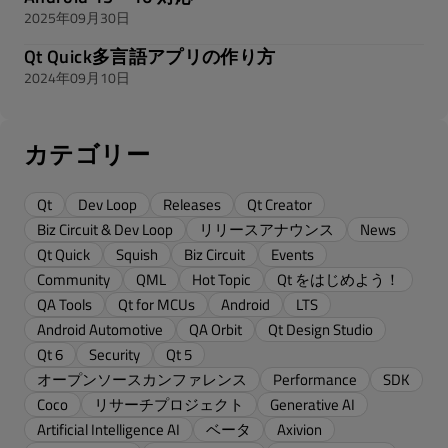
2025年09月30日
Qt Quick多言語アプリの作り方
2024年09月10日
カテゴリー
Qt
Dev Loop
Releases
Qt Creator
Biz Circuit & Dev Loop
リリースアナウンス
News
Qt Quick
Squish
Biz Circuit
Events
Community
QML
Hot Topic
Qt をはじめよう！
QA Tools
Qt for MCUs
Android
LTS
Android Automotive
QA Orbit
Qt Design Studio
Qt 6
Security
Qt 5
オープンソースカンファレンス
Performance
SDK
Coco
リサーチプロジェクト
Generative AI
Artificial Intelligence AI
ベータ
Axivion