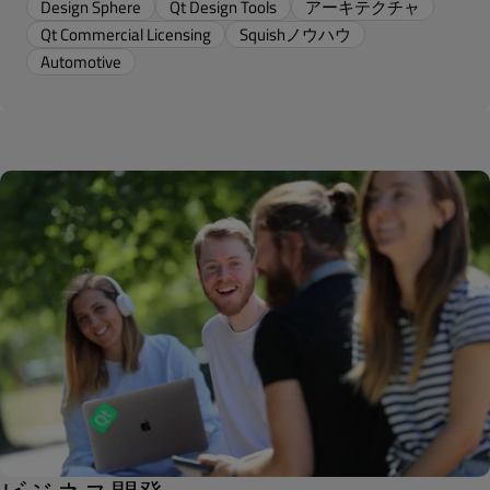
Design Sphere
Qt Design Tools
アーキテクチャ
Qt Commercial Licensing
Squishノウハウ
Automotive