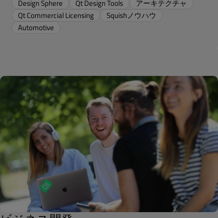
Design Sphere
Qt Design Tools
アーキテクチャ
Qt Commercial Licensing
Squishノウハウ
Automotive