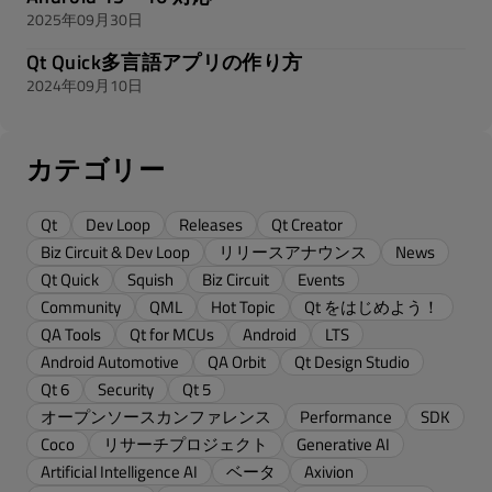
2025年09月30日
Qt Quick多言語アプリの作り方
2024年09月10日
カテゴリー
Qt
Dev Loop
Releases
Qt Creator
Biz Circuit & Dev Loop
リリースアナウンス
News
Qt Quick
Squish
Biz Circuit
Events
Community
QML
Hot Topic
Qt をはじめよう！
QA Tools
Qt for MCUs
Android
LTS
Android Automotive
QA Orbit
Qt Design Studio
Qt 6
Security
Qt 5
オープンソースカンファレンス
Performance
SDK
Coco
リサーチプロジェクト
Generative AI
Artificial Intelligence AI
ベータ
Axivion