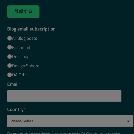
登録する
Blog email subscription
All Blog posts
Biz Circuit
Dev Loop
Design Sphere
QA Orbit
Email
*
Country
*
By submitting the form, you agree that Qt Group will process