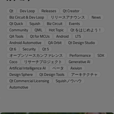
Qt
Dev Loop
Releases
Qt Creator
Biz Circuit & Dev Loop
リリースアナウンス
News
Qt Quick
Squish
Biz Circuit
Events
Community
QML
Hot Topic
Qt をはじめよう！
QA Tools
Qt for MCUs
Android
LTS
Android Automotive
QA Orbit
Qt Design Studio
Qt 6
Security
Qt 5
オープンソースカンファレンス
Performance
SDK
Coco
リサーチプロジェクト
Generative AI
Artificial Intelligence AI
ベータ
Axivion
Design Sphere
Qt Design Tools
アーキテクチャ
Qt Commercial Licensing
Squishノウハウ
Automotive