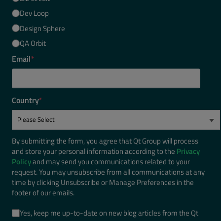
Dev Loop
Design Sphere
QA Orbit
Email
*
Country
*
By submitting the form, you agree that Qt Group will process
and store your personal information according to the
Privacy
Policy
and may send you communications related to your
request. You may unsubscribe from all communications at any
time by clicking Unsubscribe or Manage Preferences in the
footer of our emails.
Yes, keep me up-to-date on new blog articles from the Qt