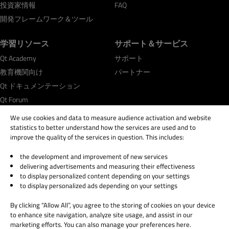
投資家情報
FAQ
開発フレームワーク＆ツール
学習リソース
サポート＆サービス
Qt Academy
サポート
教育機関向け
パートナー
Qt ドキュメンテーション
Qt Forum
We use cookies and data to measure audience activation and website
statistics to better understand how the services are used and to
improve the quality of the services in question. This includes:
the development and improvement of new services
© 2026 The Qt Company
delivering advertisements and measuring their effectiveness
Legal Notice
to display personalized content depending on your settings
Privacy and Cookie Policy
to display personalized ads depending on your settings
Terms & Conditions
By clicking “Allow All”, you agree to the storing of cookies on your device
Trust Center
to enhance site navigation, analyze site usage, and assist in our
Cookie Settings
marketing efforts. You can also manage your preferences here.