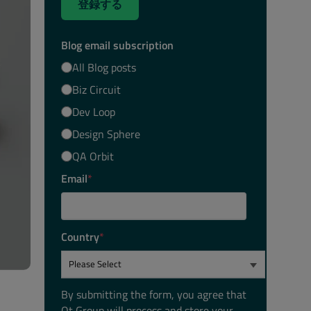
登録する
Blog email subscription
All Blog posts
Biz Circuit
Dev Loop
Design Sphere
QA Orbit
Email
*
Country
*
By submitting the form, you agree that
Qt Group will process and store your