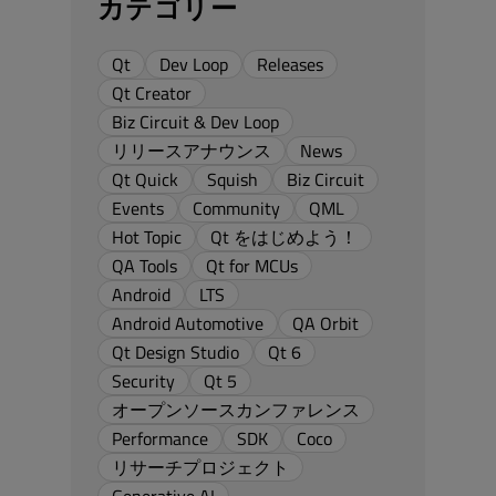
カテゴリー
Qt
Dev Loop
Releases
Qt Creator
Biz Circuit & Dev Loop
リリースアナウンス
News
Qt Quick
Squish
Biz Circuit
Events
Community
QML
Hot Topic
Qt をはじめよう！
QA Tools
Qt for MCUs
Android
LTS
Android Automotive
QA Orbit
Qt Design Studio
Qt 6
Security
Qt 5
オープンソースカンファレンス
Performance
SDK
Coco
リサーチプロジェクト