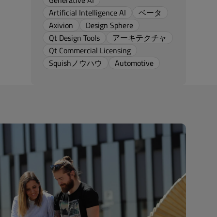
Generative AI
Artificial Intelligence AI
ベータ
Axivion
Design Sphere
Qt Design Tools
アーキテクチャ
Qt Commercial Licensing
Squishノウハウ
Automotive