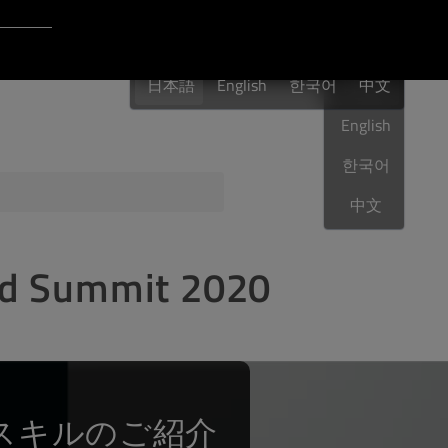
Login to Qt Account
日本語
ポート・リソース
日本語
English
한국어
日本語
中文
English
한국어
品質保証
中文
Summit 2020
スキルのご紹介