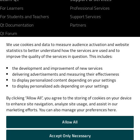
For Learners
Professional Services
For Students and Teachers
Support Services
Qt Documentation
Partners
Qt Forum
We use cookies and data to measure audience activation and website
statistics to better understand how the services are used and to
improve the quality of the services in question. This includes:
the development and improvement of new services
© 2026 The Qt Company
delivering advertisements and measuring their effectiveness
Legal Notice
to display personalized content depending on your settings
Privacy and Cookie Policy
to display personalized ads depending on your settings
Terms & Conditions
By clicking “Allow All”, you agree to the storing of cookies on your device
Trust Center
to enhance site navigation, analyze site usage, and assist in our
Cookie Settings
marketing efforts. You can also manage your preferences here.
Email Preferences
Allow All
Qt Group includes The Qt Company Oy and its global subsidiaries and affiliates.
Accept Only Necessary