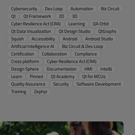
Cybersecurity
Dev Loop
Automation
Biz Circuit
Qt
Qt Framework
2D
3D
Cyber Resilience Act (CRA)
Learning
QA Orbit
Qt Data Visualization
Qt Design Studio
QtGraphs
Squish
Accessibility
Android
Android Studio
Artificial Intelligence AI
Biz Circuit & Dev Loop
Certification
Collaboration
Compliance
Cross platform
Cyber Resilience Act (CRA)
Design Sphere
Documentation
HMI
IntelliJ
Learn
Pinned
Qt Academy
Qt for MCUs
Quality Assurance
Security
Software Development
Training
Zephyr