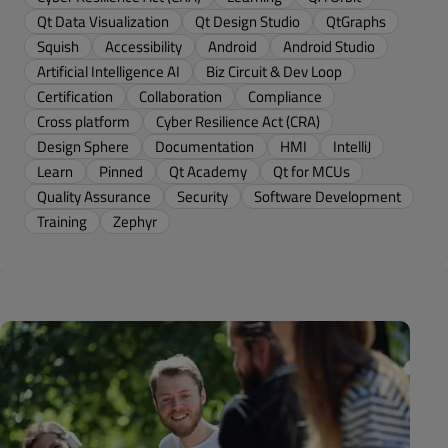
Qt Data Visualization
Qt Design Studio
QtGraphs
Squish
Accessibility
Android
Android Studio
Artificial Intelligence AI
Biz Circuit & Dev Loop
Certification
Collaboration
Compliance
Cross platform
Cyber Resilience Act (CRA)
Design Sphere
Documentation
HMI
IntelliJ
Learn
Pinned
Qt Academy
Qt for MCUs
Quality Assurance
Security
Software Development
Training
Zephyr