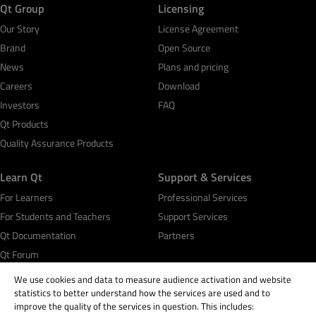
Qt Group
Licensing
Our Story
License Agreement
Brand
Open Source
News
Plans and pricing
Careers
Download
Investors
FAQ
Qt Products
Quality Assurance Products
Learn Qt
Support & Services
For Learners
Professional Services
For Students and Teachers
Support Services
Qt Documentation
Partners
Qt Forum
We use cookies and data to measure audience activation and website
statistics to better understand how the services are used and to
improve the quality of the services in question. This includes: