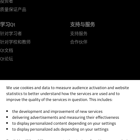
投资者
质量保证产品
学习Qt
支持与服务
针对学习者
支持服务
针对学校和教师
合作伙伴
Qt文档
Qt论坛
We use cookies and data to measure audience activation and website
statistics to better understand how the services are used and to
© 2026 The Qt Company
improve the quality of the services in question. This includes:
Legal Notice
Privacy and Cookie Policy
the development and improvement of new services
Terms & Conditions
delivering advertisements and measuring their effectiveness
to display personalized content depending on your settings
Trust Center
to display personalized ads depending on your settings
Cookie Settings