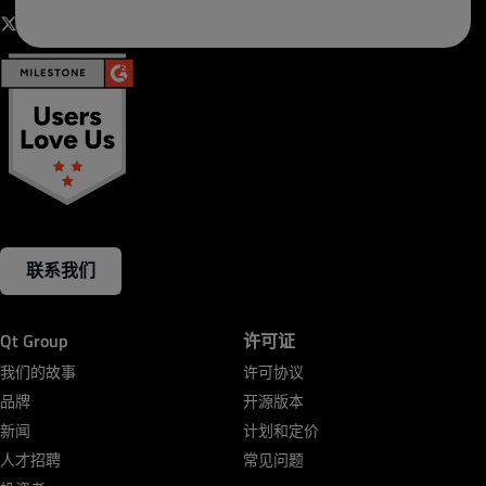
Qt Group支持英伟达CUDA安全与编码指南
我们荣幸地宣布，Qt Group推出了Axivion for CUDA，
该款新工具能够自动检测使用英伟达加速计算的程序
是否遵循
英伟达CUDA
编码安全规则。
这一突破性解决方案
将通过减少人工检查代码以发现
安全违规的时间，帮助开发者专注于在受监管行业构
建强大的GPU和AI密集型应用程序。
阅读新闻稿
探索Axivion for CUDA
联系我们
Qt Group
许可证
我们的故事
许可协议
品牌
开源版本
新闻
计划和定价
人才招聘
常见问题