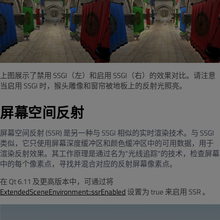
上图展示了禁用 SSGI（左）和启用 SSGI（右）的效果对比。请注意
当启用 SSGI 时，猴头雕像和窗帘被地板上的反射光照亮。
屏幕空间反射
屏幕空间反射
(SSR)
是另一种与
SSGI
相似的实时渲染技术。与
SSGI
类似，它只使用屏幕深度缓冲区和颜色缓冲区中的可用数据，用于
渲染反射效果。其工作原理是通过名为
"
光线追踪
"
的技术，检查屏幕
中的每个像素点，寻找并混合对应的反射屏幕像素点。
在 Qt 6.11 及更高版本中，可通过将
ExtendedSceneEnvironment::ssrEnabled
设置为 true
来启用 SSR
。