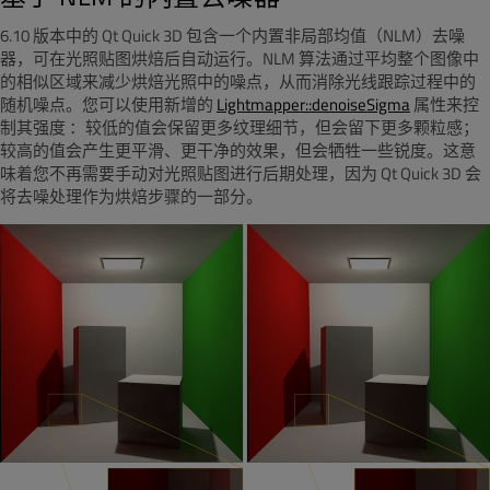
6.10 版本中的 Qt Quick 3D 包含一个内置非局部均值（NLM）去噪
器，可在光照贴图烘焙后自动运行。NLM 算法通过平均整个图像中
的相似区域来减少烘焙光照中的噪点，从而消除光线跟踪过程中的
随机噪点。您可以使用新增的
Lightmapper::denoiseSigma
属性来
控
制其强度
：较低的值会保留更多纹理细节，但会留下更多颗粒感；
较高的值会产生更平滑、更干净的效果，但会牺牲一些锐度。这意
味着您不再需要手动对光照贴图进行后期处理，因为 Qt Quick 3D 会
将去噪处理作为烘焙步骤的一部分。