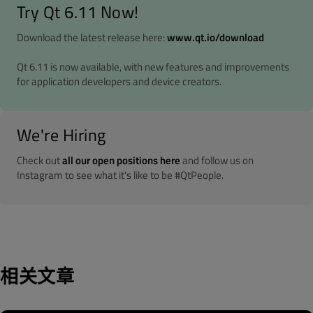
Try Qt 6.11 Now!
Download the latest release here:
www.qt.io/download
Qt 6.11 is now available, with new features and improvements
for application developers and device creators.
We're Hiring
Check out
all our open positions here
and follow us on
Instagram to see what it's like to be #QtPeople.
相关文章