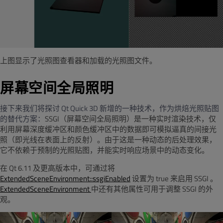
上图显示了光照图查看器和加载的光照图文件。
屏幕空间全局照明
接下来我们将探讨
Qt Quick 3D
新增的一种技术，
作为烘焙光照贴图
的替代方案
：
SSGI（屏幕空间全局照明）是一种实时渲染技术，仅
利用屏幕深度缓冲区和颜色缓冲区中的数据即可模拟逼真的间接光
照（即光线在表面上的反射）。由于这是一种动态的后处理效果，
它不依赖于预制的光照贴图，并能实时响应场景中的动态变化。
在 Qt 6.11 及更高版本中，可通过将
ExtendedSceneEnvironment::ssgiEnabled
设置
为 true
来启用 SSGI
。
ExtendedSceneEnvironment
中还有其他属性可用于调整 SSGI 的外
观
。