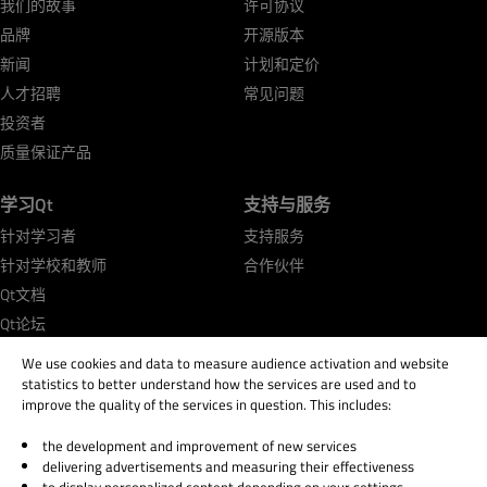
我们的故事
许可协议
品牌
开源版本
新闻
计划和定价
人才招聘
常见问题
投资者
质量保证产品
学习Qt
支持与服务
针对学习者
支持服务
针对学校和教师
合作伙伴
Qt文档
Qt论坛
We use cookies and data to measure audience activation and website
statistics to better understand how the services are used and to
improve the quality of the services in question. This includes:
the development and improvement of new services
© 2026 The Qt Company
delivering advertisements and measuring their effectiveness
Legal Notice