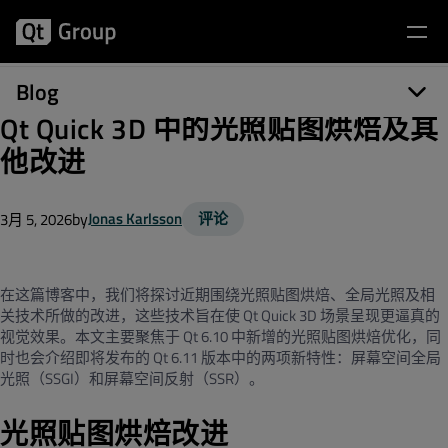
Blog
Qt Quick 3D 中的光照贴图烘焙及其
他改进
by
Jonas Karlsson
评论
3月 5, 2026
在这篇博客中，我们将探讨近期围绕光照贴图烘焙、全局光照及相
关技术所做的改进，这些技术旨在使
Qt Quick 3D
场景呈现更逼真的
视觉效果。本文主要聚焦于
Qt 6.10
中新增的光照贴图烘焙优化，同
时也会介绍即将发布的
Qt 6.11
版本中的两项新特性：屏幕空间全局
光照（
SSGI
）和屏幕空间反射（
SSR
）。
光照贴图烘焙改进