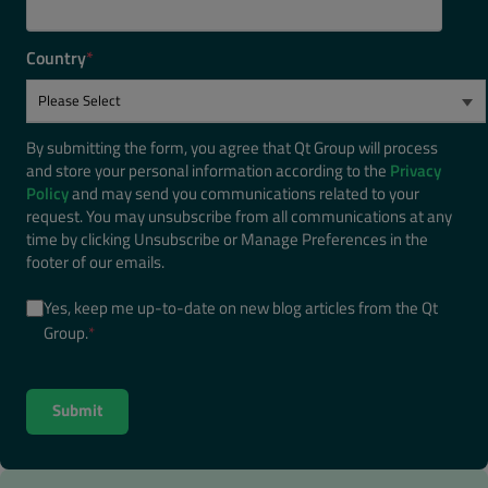
Country
*
By submitting the form, you agree that Qt Group will process
and store your personal information according to the
Privacy
Policy
and may send you communications related to your
request. You may unsubscribe from all communications at any
time by clicking Unsubscribe or Manage Preferences in the
footer of our emails.
Yes, keep me up-to-date on new blog articles from the Qt
Group.
*