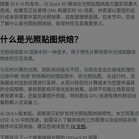
随着 Qt 6.10 的发布，Qt Quick 3D 模块在光照贴图烘焙方面实现重大
改进。如果您正在使用 QML 构建实时 3D 场景，并希望以更低的运
行成本获得更丰富的光照效果，这就是理想选择。在本节中，您会
了解什么是光照贴图烘焙、
新增特性及其重要意义。
什么是光照贴图烘焙？
光照烘焙是
3D
渲染中的一种技术，用于预先计算场景中光线和静态
物体的交互效果。
与实时计算的光照、阴影和间接光不同，光照信息会在离线处理的
过程中被“烘焙”到特殊的纹理贴图中，即光照贴图。
在运行时，渲
染器会对这些纹理进行采样，从而以较低的计算成本为您提供逼真
的全局照明、柔和阴影和环境光反射效果。这样不仅能让场景视觉
表现更丰富，还能显著提升性能，特别是在 GPU 资源有限的移动设
备和嵌入式设备上。
从 Qt 6.4 版本起，该框架已初步支持光照贴图烘焙特性。
本文将重点
讨论
6.10 中的改进，如需深入了解烘焙的工作原理以及如何在应用
程序中实现烘焙，建议您阅读官方
Qt 文档
。
下图显示了一个使用烘焙光照的 QtQuick3D 场景。