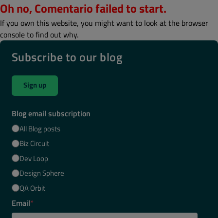
Oh no, Comentario failed to start.
If you own this website, you might want to look at the browser
console to find out why.
Subscribe to our blog
Sign up
Blog email subscription
All Blog posts
Biz Circuit
Dev Loop
Design Sphere
QA Orbit
Email
*