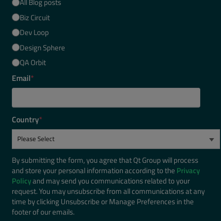
All Blog posts
Biz Circuit
Dev Loop
Design Sphere
QA Orbit
Email
*
Country
*
By submitting the form, you agree that Qt Group will process
and store your personal information according to the
Privacy
Policy
and may send you communications related to your
request. You may unsubscribe from all communications at any
time by clicking Unsubscribe or Manage Preferences in the
footer of our emails.