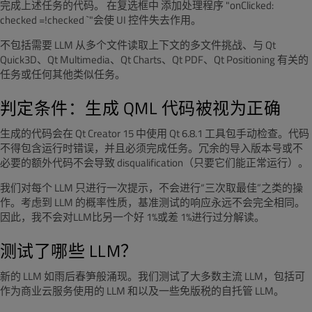
完成上述任务的代码。
在复选框中
添加处理程序 "onClicked
:
checked =!checked `"
会使 UI 控件失去作用。
不包括需要 LLM 从多个文件读取上下文的多文件挑战、与 Qt
Quick3D、Qt Multimedia、Qt Charts、Qt PDF、Qt Positioning 有关的
任务或任何其他类似任务。
判定条件：
生成 QML 代码被视为正确
生成的代码会在 Qt Creator 15 中使用 Qt 6.8.1 工具包手动检查。代码
不得包含运行时错误，并且必须完成任务。冗余的导入版本号或不
必要的额外代码不会导致 disqualification（只要它们能正常运行）。
我们对每个 LLM 只进行一次提示，不会进行“三次取最佳”之类的操
作。考虑到 LLM 的概率性质，基准测试的响应永远不会完全相同。
因此，我不会对LLM比另一个好 1%或差 1%进行过分解读。
测试了哪些 LLM？
新的 LLM 如雨后春笋般涌现。我们测试了大多数主流 LLM，包括可
作为商业云服务使用的 LLM 和以及一些免版税的自托管 LLM。