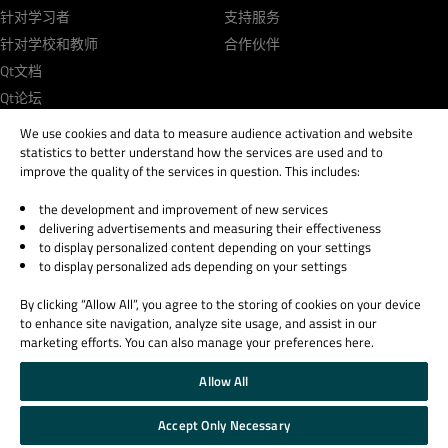
针对学习者
支持服务
针对学校和教师
合作伙伴
Qt文档
Qt论坛
We use cookies and data to measure audience activation and website
statistics to better understand how the services are used and to
improve the quality of the services in question. This includes:
the development and improvement of new services
© 2026 The Qt Company
delivering advertisements and measuring their effectiveness
Legal Notice
to display personalized content depending on your settings
Privacy and Cookie Policy
to display personalized ads depending on your settings
Terms & Conditions
By clicking “Allow All”, you agree to the storing of cookies on your device
Trust Center
to enhance site navigation, analyze site usage, and assist in our
Cookie Settings
marketing efforts. You can also manage your preferences here.
Email Preferences
Allow All
Qt Group includes The Qt Company Oy and its global subsidiaries and affiliates.
Accept Only Necessary