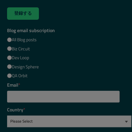
登録する
Blog email subscription
All Blog posts
Biz Circuit
Dev Loop
Design Sphere
QA Orbit
Email
*
Country
*