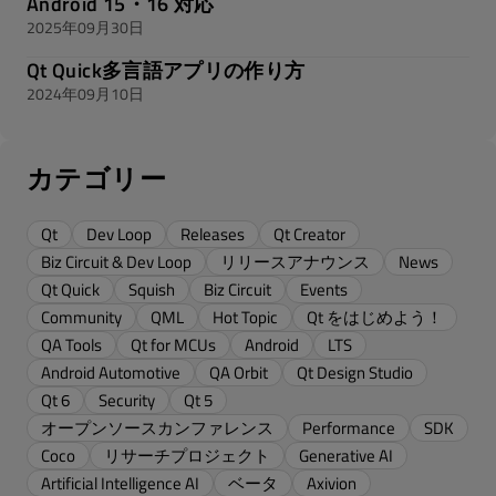
Android 15・16 対応
2025年09月30日
Qt Quick多言語アプリの作り方
2024年09月10日
カテゴリー
Qt
Dev Loop
Releases
Qt Creator
Biz Circuit & Dev Loop
リリースアナウンス
News
Qt Quick
Squish
Biz Circuit
Events
Community
QML
Hot Topic
Qt をはじめよう！
QA Tools
Qt for MCUs
Android
LTS
Android Automotive
QA Orbit
Qt Design Studio
Qt 6
Security
Qt 5
オープンソースカンファレンス
Performance
SDK
Coco
リサーチプロジェクト
Generative AI
Artificial Intelligence AI
ベータ
Axivion