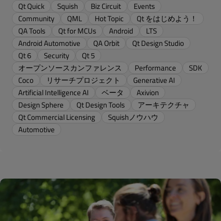
Qt Quick
Squish
Biz Circuit
Events
Community
QML
Hot Topic
Qt をはじめよう！
QA Tools
Qt for MCUs
Android
LTS
Android Automotive
QA Orbit
Qt Design Studio
Qt 6
Security
Qt 5
オープンソースカンファレンス
Performance
SDK
Coco
リサーチプロジェクト
Generative AI
Artificial Intelligence AI
ベータ
Axivion
Design Sphere
Qt Design Tools
アーキテクチャ
Qt Commercial Licensing
Squishノウハウ
Automotive