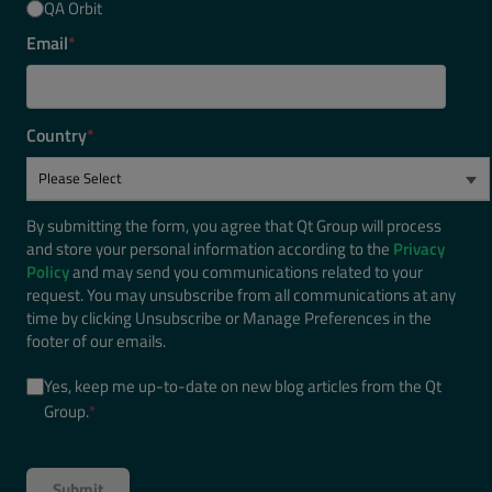
QA Orbit
Email
*
Country
*
By submitting the form, you agree that Qt Group will process
and store your personal information according to the
Privacy
Policy
and may send you communications related to your
request. You may unsubscribe from all communications at any
time by clicking Unsubscribe or Manage Preferences in the
footer of our emails.
Yes, keep me up-to-date on new blog articles from the Qt
Group.
*