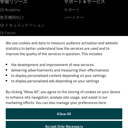
学習リソース
サポート＆サービス
Qt Academy
サポート
教育機関向け
パートナー
Qt ドキュメンテーション
Qt Forum
We use cookies and data to measure audience activation and website
statistics to better understand how the services are used and to
improve the quality of the services in question. This includes:
the development and improvement of new services
© 2026 The Qt Company
delivering advertisements and measuring their effectiveness
Legal Notice
to display personalized content depending on your settings
Privacy and Cookie Policy
to display personalized ads depending on your settings
Terms & Conditions
By clicking “Allow All”, you agree to the storing of cookies on your device
Trust Center
to enhance site navigation, analyze site usage, and assist in our
Cookie Settings
marketing efforts. You can also manage your preferences here.
Email Preferences
Allow All
Qt Group includes The Qt Company Oy and its global subsidiaries and affiliates.
Accept Only Necessary