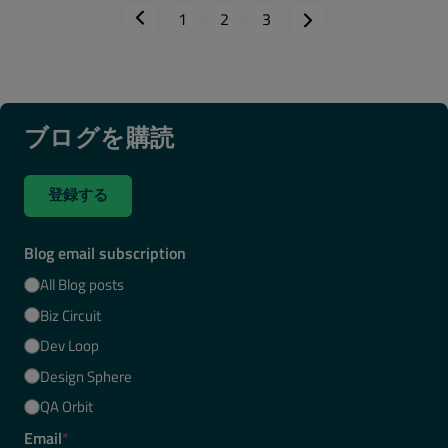
1
2
3
ブログを購読
登録する
Blog email subscription
All Blog posts
Biz Circuit
Dev Loop
Design Sphere
QA Orbit
Email
*