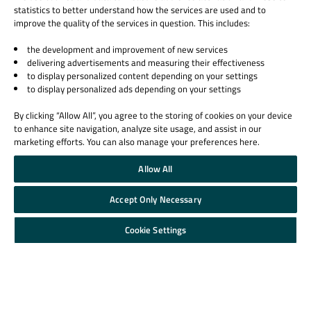
教育機関向け
パートナー
statistics to better understand how the services are used and to
improve the quality of the services in question. This includes:
Qt ドキュメンテーション
Qt Forum
the development and improvement of new services
delivering advertisements and measuring their effectiveness
to display personalized content depending on your settings
to display personalized ads depending on your settings
By clicking “Allow All”, you agree to the storing of cookies on your device
© 2026 The Qt Company
to enhance site navigation, analyze site usage, and assist in our
marketing efforts. You can also manage your preferences here.
Legal Notice
Privacy and Cookie Policy
Allow All
Terms & Conditions
Trust Center
Accept Only Necessary
Cookie Settings
Email Preferences
Cookie Settings
Qt Group includes The Qt Company Oy and its global subsidiaries and affiliates.