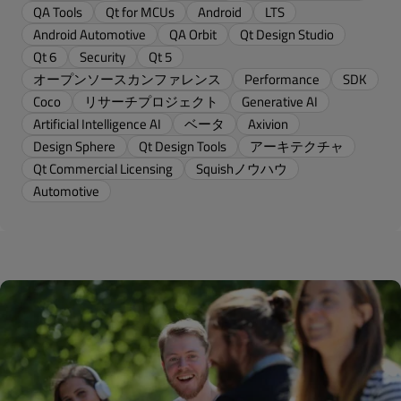
QA Tools
Qt for MCUs
Android
LTS
Android Automotive
QA Orbit
Qt Design Studio
Qt 6
Security
Qt 5
オープンソースカンファレンス
Performance
SDK
Coco
リサーチプロジェクト
Generative AI
Artificial Intelligence AI
ベータ
Axivion
Design Sphere
Qt Design Tools
アーキテクチャ
Qt Commercial Licensing
Squishノウハウ
Automotive