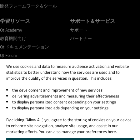
開発フレームワーク＆ツール
学習リソース
サポート＆サービス
Qt Academy
サポート
教育機関向け
パートナー
Qt ドキュメンテーション
Qt Forum
We use cookies and data to measure audience activation and website
statistics to better understand how the services are used and to
improve the quality of the services in question. This includes:
the development and improvement of new services
© 2026 The Qt Company
delivering advertisements and measuring their effectiveness
Legal Notice
to display personalized content depending on your settings
Privacy and Cookie Policy
to display personalized ads depending on your settings
Terms & Conditions
By clicking “Allow All”, you agree to the storing of cookies on your device
Trust Center
to enhance site navigation, analyze site usage, and assist in our
Cookie Settings
marketing efforts. You can also manage your preferences here.
Email Preferences