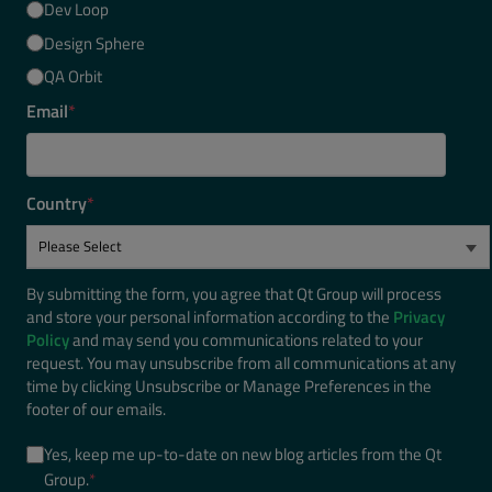
Dev Loop
Design Sphere
QA Orbit
Email
*
Country
*
By submitting the form, you agree that Qt Group will process
and store your personal information according to the
Privacy
Policy
and may send you communications related to your
request. You may unsubscribe from all communications at any
time by clicking Unsubscribe or Manage Preferences in the
footer of our emails.
Yes, keep me up-to-date on new blog articles from the Qt
Group.
*