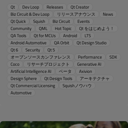
Qt
Dev Loop
Releases
Qt Creator
Biz Circuit & Dev Loop
リリースアナウンス
News
Qt Quick
Squish
Biz Circuit
Events
Community
QML
Hot Topic
Qt をはじめよう！
QA Tools
Qt for MCUs
Android
LTS
Android Automotive
QA Orbit
Qt Design Studio
Qt 6
Security
Qt 5
オープンソースカンファレンス
Performance
SDK
Coco
リサーチプロジェクト
Generative AI
Artificial Intelligence AI
ベータ
Axivion
Design Sphere
Qt Design Tools
アーキテクチャ
Qt Commercial Licensing
Squishノウハウ
Automotive