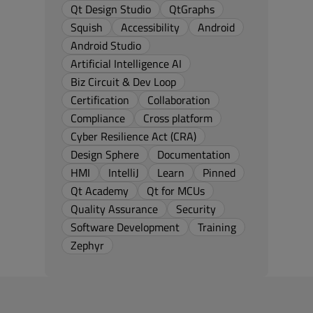
Qt Design Studio
QtGraphs
Squish
Accessibility
Android
Android Studio
Artificial Intelligence AI
Biz Circuit & Dev Loop
Certification
Collaboration
Compliance
Cross platform
Cyber Resilience Act (CRA)
Design Sphere
Documentation
HMI
IntelliJ
Learn
Pinned
Qt Academy
Qt for MCUs
Quality Assurance
Security
Software Development
Training
Zephyr