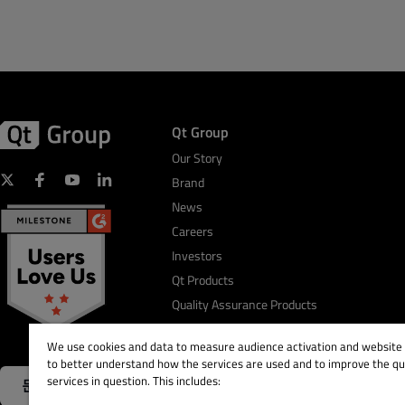
Qt Group
Our Story
Brand
News
Careers
Investors
Qt Products
Quality Assurance Products
We use cookies and data to measure audience activation and website s
to better understand how the services are used and to improve the qua
services in question. This includes:
문의하기