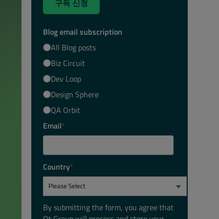
구독 신청
Blog email subscription
All Blog posts
Biz Circuit
Dev Loop
Design Sphere
QA Orbit
Email
*
Country
*
By submitting the form, you agree that
Qt Group will process and store your