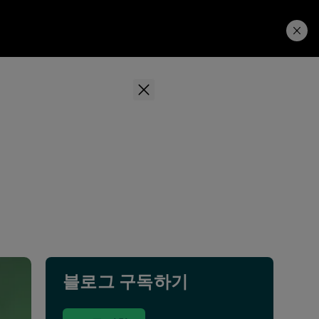
Learning Hub
Price. Buy.
Download. Try.
블로그 구독하기