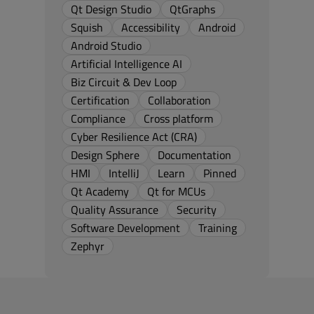
Qt Design Studio
QtGraphs
Squish
Accessibility
Android
Android Studio
Artificial Intelligence AI
Biz Circuit & Dev Loop
Certification
Collaboration
Compliance
Cross platform
Cyber Resilience Act (CRA)
Design Sphere
Documentation
HMI
IntelliJ
Learn
Pinned
Qt Academy
Qt for MCUs
Quality Assurance
Security
Software Development
Training
Zephyr