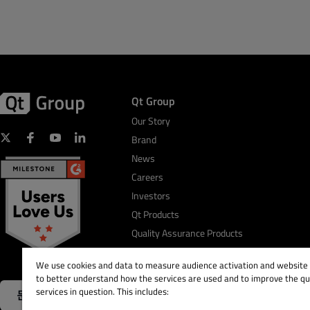
Qt Group
Our Story
Brand
News
Careers
Investors
Qt Products
Quality Assurance Products
We use cookies and data to measure audience activation and website s
to better understand how the services are used and to improve the qua
services in question. This includes:
문의하기