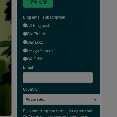
구독 신청
Blog email subscription
All Blog posts
Biz Circuit
Dev Loop
Design Sphere
QA Orbit
Email
*
Country
*
By submitting the form, you agree that
Qt Group will process and store your