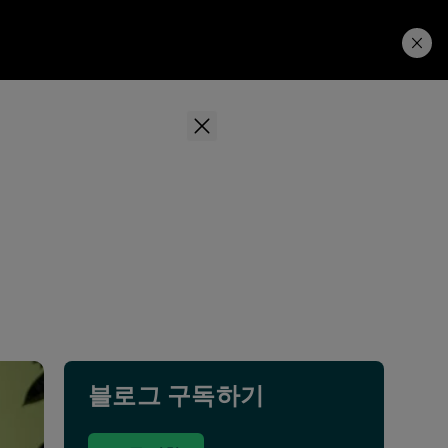
Learning Hub
Price. Buy.
Download. Try.
블로그 구독하기