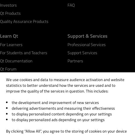
Investors
FAQ
Qt Products
Quality Assurance Products
Learn Qt
Support & Services
For Learners
Professional Services
For Students and Teachers
Support Services
Qt Documentation
Partners
Qt Forum
We use cookies and data to measure audience activation and website
statistics to better understand how the services are used and to
improve the quality of the services in question. This includes:
the development and improvement of new services
© 2026 The Qt Company
delivering advertisements and measuring their effectiveness
Legal Notice
to display personalized content depending on your settings
Privacy and Cookie Policy
to display personalized ads depending on your settings
Terms & Conditions
By clicking “Allow All”, you agree to the storing of cookies on your device
Trust Center