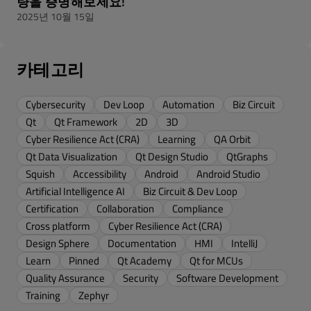
량을 증명해보세요!
2025년 10월 15일
카테고리
Cybersecurity
Dev Loop
Automation
Biz Circuit
Qt
Qt Framework
2D
3D
Cyber Resilience Act (CRA)
Learning
QA Orbit
Qt Data Visualization
Qt Design Studio
QtGraphs
Squish
Accessibility
Android
Android Studio
Artificial Intelligence AI
Biz Circuit & Dev Loop
Certification
Collaboration
Compliance
Cross platform
Cyber Resilience Act (CRA)
Design Sphere
Documentation
HMI
IntelliJ
Learn
Pinned
Qt Academy
Qt for MCUs
Quality Assurance
Security
Software Development
Training
Zephyr